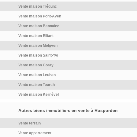
auxquels […] Voir l’annonce
pièce annexe particulièrement
Vente maison Trégunc
immobilière >>
pratique, idéale pour le
stockage, un dressing, un
Vente maison Pont-Aven
bureau ou un espace loisirs
Vente maison Bannalec
selon vos envies. Pour parfaire
l'ensemble, la propriété
Vente maison Elliant
bénéficie d'un vaste garage
Vente maison Melgven
indépendant pouvant accueillir
[…] Voir l’annonce immobilière
Vente maison Saint-Yvi
>>
Vente maison Coray
Vente maison Leuhan
Vente maison Tourch
Vente maison Kernével
Autres biens immobiliers en vente à Rosporden
Vente terrain
Vente appartement