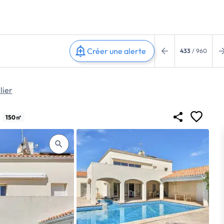
Créer une alerte
433
/ 960
lier
150㎡