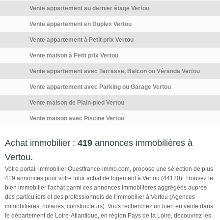
financier. Les informations sur
garage double d'environ 35 m2
Vente appartement au dernier étage Vertou
les risques auxquels ce bien
pouvant être transformé en
Vente appartement en Duplex Vertou
est exposé, y compris
chambre. La parcelle permet
l'obligation légale de
de stationner plusieurs
Vente appartement à Petit prix Vertou
débroussaillement, sont
véhicules en toute simplicité.
Vente maison à Petit prix Vertou
disponibles sur le site
Les atouts ? -Possibilité de
Vente appartement avec Terrasse, Balcon ou Véranda Vertou
Géorisques :
créer des chambres
http://www.georisques.gouv.fr.
supplémentaires -Volumes
Vente appartement avec Parking ou Garage Vertou
La présente annonce
généreux -Jardin […] Voir
Vente maison de Plain-pied Vertou
immobilière a été rédigée sous
l’annonce immobilière >>
[…] Voir l’annonce immobilière
Vente maison avec Piscine Vertou
>>
Achat immobilier :
419
annonces immobilières à
Vertou.
Votre portail immobilier Ouestfrance-immo.com, propose une sélection de plus
419 annonces pour votre futur achat de logement à Vertou (44120). Trouvez le
bien immobilier l'achat parmi ces annonces immobilières aggrégées auprés
des particuliers et des professionnels de l'immobilier à Vertou (Agences
immobilières, notaires, constructeurs). Vous recherchez un bien en vente dans
le département de Loire-Atlantique, en région Pays de la Loire, découvrez les