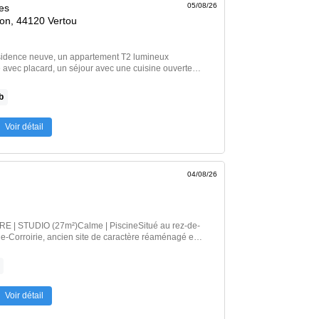
05/08/26
es
son, 44120 Vertou
 appartement T2 lumineux
avec placard, un séjour avec une cuisine ouverte
hotte et plaques), une chambre avec placard, une
. Parking couvert. Conditions de ressources Loi
b
mis à la Garantie des Loyers Impayés (GLI).« Les
] Voir l’annonce immobilière >>
Voir détail
04/08/26
| STUDIO (27m²)Calme | PiscineSitué au rez-de-
e-Corroirie, ancien site de caractère réaménagé en
fait à neuf offre un cadre de vie paisible et verdoyant.Il
incipale avec coin cuisine aménagé et équipé ainsi
n.La résidence propose une piscine et de vastes
s.Transports en commun à proximité :Bus :
l électrique.Loyer HC: 525.00 €.Charges mensuelles:
Voir détail
ntretien des parties communes (provisions
risation annuelle).Loyer CC: 560.00 €.Dépôt de