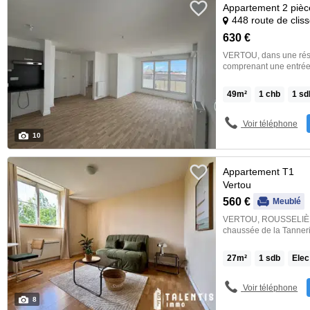
Appartement 2 pièc
448 route de clis
630 €
VERTOU, dans une résidence neuve, un
comprenant une entrée 
aménagée et équipée (
salle d'eau, wc séparés
49
m²
1
chb
1
sd
Pinel. Ce logement sou
informations sur les […
Voir téléphone
10
Appartement T1
Vertou
560 €
Meublé
VERTOU, ROUSSELIÈRE 
chaussée de la Tanneri
habitation, ce studio re
dispose d'une pièce pr
27
m²
1
sdb
Elec
que d'une salle de bai
espaces verts collectif
97.Chauffage individue
Voir téléphone
35.00 € comprenant l'e
8
mensuelles avec régula