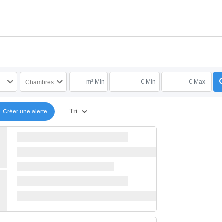
m² Min
€ Min
€ Max
Chambres
Tri
Créer une alerte