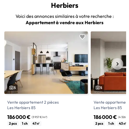
Herbiers
Voici des annonces similaires à votre recherche :
Appartement à vendre aux Herbiers
5
5
Vente appartement 2 pièces
Vente appartement
Les Herbiers 85
Les Herbiers 85
186 000 €
186 000 €
(3 957 €/m²)
(4 326 €
A VENDRE: Magnifique 2 PIÈCES de 46m²
F2 à LES HERBIERS 
2 pcs
1 ch
47㎡
2 pcs
1 ch
43㎡
avec terrasse et parking(s) - Livraison
– un balcon et un pa