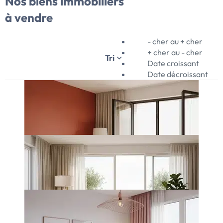
Nos biens immobiliers
à vendre
- cher au + cher
+ cher au - cher
Tri
Date croissant
Date décroissant
7
07/08