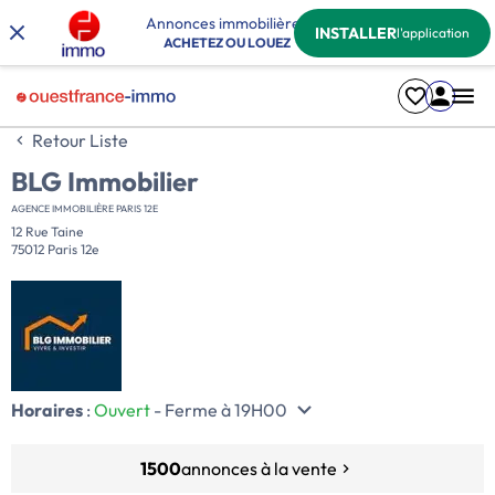
Annonces immobilières
INSTALLER
l'application
ACHETEZ OU LOUEZ
Retour Liste
BLG Immobilier
AGENCE IMMOBILIÈRE PARIS 12E
12 Rue Taine
75012 Paris 12e
Horaires
:
Ouvert
- Ferme à 19H00
1500
annonces à la vente