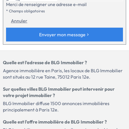
bâtiment basse consommation bénéficie d'un DPE A/B,
Email*
Merci de renseigner une adresse e-mail
demande. Photos de synthèse non contractuelles, illustrations
garantissant une meilleure maîtrise des dépenses énergétiques
d'ambiance. Je reste à votre disposition 7 jours sur 7 pour toute
ainsi qu'un confort thermique optimal été comme hiver. Les frais de
* Champs obligatoires
information complémentaire. Sophie
notaire sont réduits, ce qui constitue un avantage supplémentaire
Annuler
dans le cadre d'une acquisition en résidence principale comme pour
un investissement patrimonial. Plans, informations
complémentaires et rendez-vous disponibles sur demande. Photos
Envoyer mon message
de synthèse non contractuelles, illustrations d'ambiance. Je reste à
votre disposition 7 jours sur 7 pour toute information
complémentaire. Mr Atlan Daniel: 06/28/83/58/46
Quelle est l'adresse de BLG Immobilier ?
Agence immobilière en Paris, les locaux de BLG Immobilier
sont situés au 12 rue Taine, 75012 Paris 12e.
Sur quelles villes BLG Immobilier peut intervenir pour
votre projet immobilier ?
BLG Immobilier diffuse 1500 annonces immobilières
principalement à Paris 12e.
Quelle est l'offre immobilière de BLG Immobilier ?