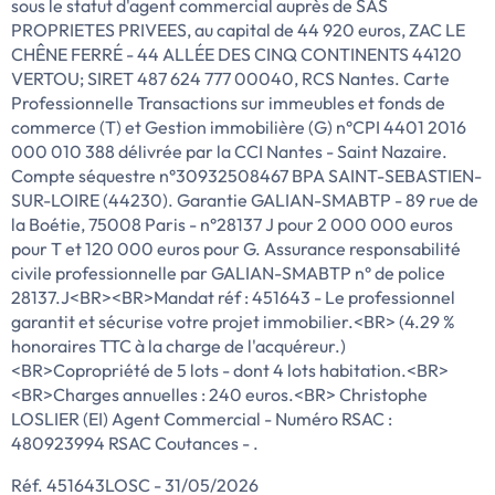
sous le statut d'agent commercial auprès de SAS
PROPRIETES PRIVEES, au capital de 44 920 euros, ZAC LE
CHÊNE FERRÉ - 44 ALLÉE DES CINQ CONTINENTS 44120
VERTOU; SIRET 487 624 777 00040, RCS Nantes. Carte
Professionnelle Transactions sur immeubles et fonds de
commerce (T) et Gestion immobilière (G) n°CPI 4401 2016
000 010 388 délivrée par la CCI Nantes - Saint Nazaire.
Compte séquestre n°30932508467 BPA SAINT-SEBASTIEN-
SUR-LOIRE (44230). Garantie GALIAN-SMABTP - 89 rue de
la Boétie, 75008 Paris - n°28137 J pour 2 000 000 euros
pour T et 120 000 euros pour G. Assurance responsabilité
civile professionnelle par GALIAN-SMABTP n° de police
28137.J<BR><BR>Mandat réf : 451643 - Le professionnel
garantit et sécurise votre projet immobilier.<BR> (4.29 %
honoraires TTC à la charge de l'acquéreur.)
<BR>Copropriété de 5 lots - dont 4 lots habitation.<BR>
<BR>Charges annuelles : 240 euros.<BR> Christophe
LOSLIER (EI) Agent Commercial - Numéro RSAC :
480923994 RSAC Coutances - .
Réf. 451643LOSC - 31/05/2026