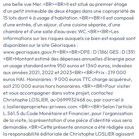
une belle vue Mer.<BR><BR>Il est situé au premier étage
d'un petit immeuble de deux étages dans une copropriété de
15 lots dont 4 à usage d'habitation.<BR><BR>Il est composé
d'une entrée, d'un séjour, d'une cuisine séparée, d'une
chambre et d'une salle d'eau avec WC.<BR><BR>Les
informations sur les risques auxquels ce bien est exposé sont
disponibles sur le site Géorisques :
www.georisques.gouv.fr<BR><BR>DPE : D (186) GES : D (39)
<BR>Montant estimé des dépenses annuelles d'énergie pour
un usage standard entre 950 euros et 1340 euros, indexées
aux années 2021, 2022 et 2023<BR><BR>Prix : 219 000
euros HAI. Honoraires : 9 000 euros TTC charge acquéreur,
soit 210 000 euros hors honoraires.<BR><BR>Pour visiter
et vous accompagner dans votre projet, contactez
Christophe LOSLIER, au 0699932468 ou, par courriel à
c.loslier@proprietes-privees.com.<BR><BR>Selon l'article
L.561.5 du Code Monétaire et Financier, pour l'organisation
de la visite, la présentation d'une pièce d'identité vous sera
demandée.<BR>Cette présente annonce a été rédigée sous
la responsabilité éditoriale de Christophe LOSLIER agissant