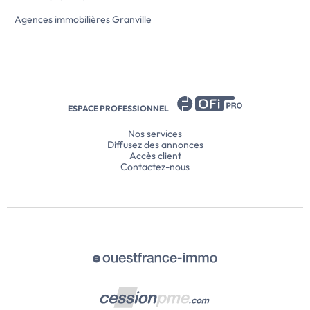
confort thermique optimal été comme
hiver.
Agences immobilières Granville
Les frais de notaire sont réduits, […] Voir
l’annonce immobilière >>
ESPACE PROFESSIONNEL
Nos services
Diffusez des annonces
Accès client
Contactez-nous