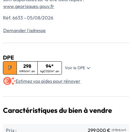
www.georisques.gouv.fr
Réf. 6633 - 05/08/2026
Demander l'adresse
DPE
298
94*
Voir le DPE
F
kWh/m² .an
kgCO2/m² .an
Estimez vos aides pour rénover
Caractéristiques du bien à vendre
Prix :
299 000 €
(3 115 €/m²)