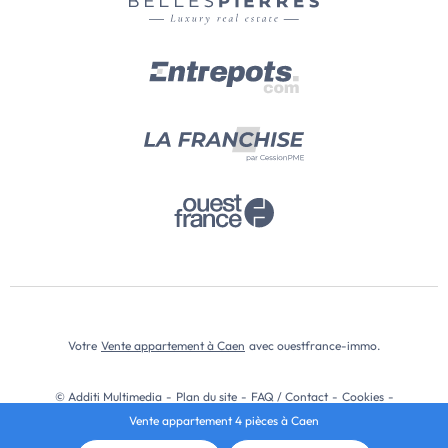
Votre
Vente appartement à Caen
avec ouestfrance-immo.
© Additi Multimedia
-
Plan du site
-
FAQ / Contact
-
Cookies
-
Vente appartement 4 pièces à Caen
Mentions légales
-
Données Personnelles
-
CGU
-
Modifier les choix cookies