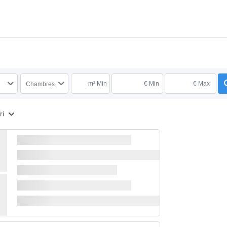
m² Min
€ Min
€ Max
Chambres
ri