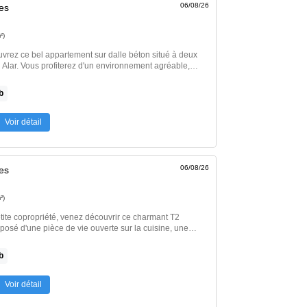
06/08/26
es
²)
uvrez ce bel appartement sur dalle béton situé à deux
 Alar. Vous profiterez d'un environnement agréable,
des commerces et transports. Il offre une belle
mes généreux, idéal pour une famille ou un premier
b
 […] Voir l’annonce immobilière >>
Voir détail
06/08/26
es
²)
tite copropriété, venez découvrir ce charmant T2
mposé d'une pièce de vie ouverte sur la cuisine, une
au et un WC. Idéal premier achat. Honoraires inclus
formations sur les risques auxquels ce bien […] Voir
b
 >>
Voir détail