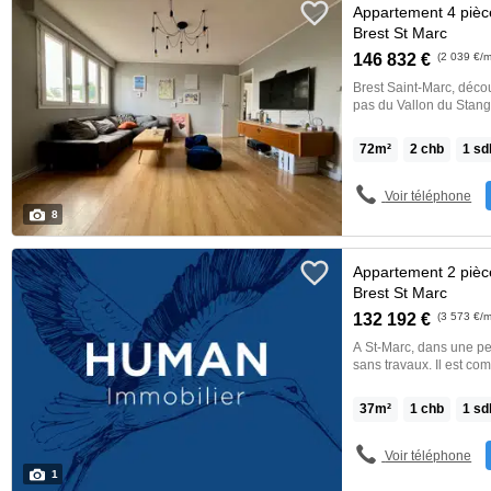
Appartement 4 pièc
Brest St Marc
146 832 €
(2 039 €/m
Brest Saint-Marc, déco
pas du Vallon du Stang
en restant à proximité 
luminosité et des volu
72
m²
2
chb
1
sd
achat. Proposition d'aménagement virtuel non contractuelle en dernière
photo.Les informations
Voir téléphone
8
Appartement 2 pièc
Brest St Marc
132 192 €
(3 573 €/m
A St-Marc, dans une pe
sans travaux. Il est co
chambre, une salle d'e
dans le prix : 8%Les in
37
m²
1
chb
1
sd
l’annonce immobilière
Voir téléphone
1