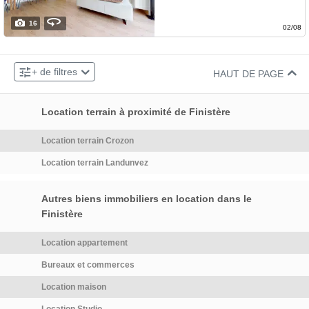
Louer, au calme, cette maison
16
meublée va vous séduire
02/08
immédiatement par la pièce de
×
vie spacieuse et lumineuse.
07 82 00 49 22
Contacter le bailleur par téléphone au :
+ de filtres
Profitez de l'accès direct à la
HAUT DE PAGE
07 59 58 80 53
Contacter le bailleur par téléphone au :
terrasse idéalement exposée
et au jardin. La cuisine équipée
Location terrain à proximité de Finistère
est de grande taille avec son
cellier. 2 WC séparés. Deux
Location terrain Crozon
chambres et une salle de bains
Location terrain Landunvez
complètent ce niveau. . A
l'étage, le palier dessert trois
chambres avec rangement. La
Autres biens immobiliers en location dans le
salle d'eau est très agréable
Finistère
avec WC. Un bureau idéal
pour le télétravail.
Location appartement
Abris/carport. Surface
Bureaux et commerces
habitable: 183m2. Surface au
sol: 190m2. Terrain de 2900
Location maison
m2. DPE en C. Pompe à