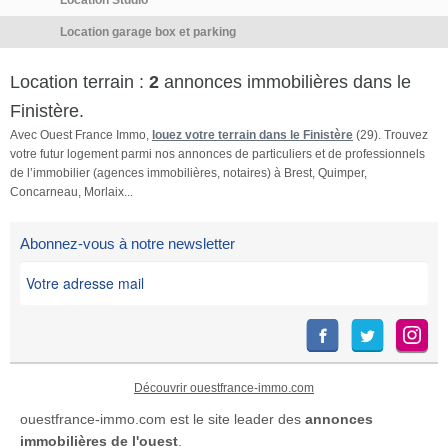
Location Studio
chaleur. Coût annuel théorique
énergétique compris entre
Location garage box et parking
1830€ et 2540€. Les
informations sur les risques
Location terrain :
2
annonces immobilières dans le
auxquels ce bien est exposé
Finistère.
sont disponibles sur le site
Avec Ouest France Immo,
louez votre terrain dans le Finistère
(29). Trouvez
Géorisques
votre futur logement parmi nos annonces de particuliers et de professionnels
http://www.georisques.gouv.fr.
de l’immobilier (agences immobilières, notaires) à Brest, Quimper,
Laissez vous tenter par une
Concarneau, Morlaix...
visite! Réseau immobilier
ATYMO FRANCE . […] Voir
Abonnez-vous à notre newsletter
l’annonce immobilière >>
Découvrir ouestfrance-immo.com
ouestfrance-immo.com est le site leader des
annonces
immobilières de l'ouest
.