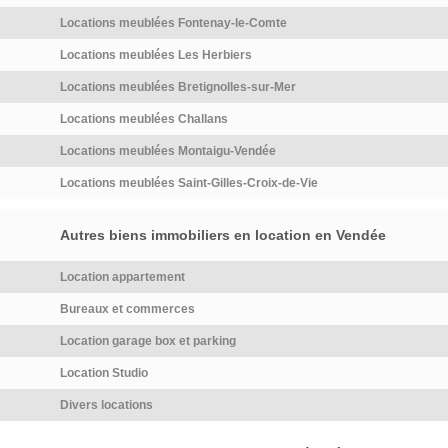
immobilière >>
route à traverser, commerces
Provision sur charges 50
d'été à 450 m, forêt et pistes
€/mois, régularisation annuelle.
Locations meublées Fontenay-le-Comte
cyclables à proximité. BAIL
Dépôt de garantie 535 €.
Locations meublées Les Herbiers
MOBILITE […] Voir l’annonce
Classe énergie B, Classe
Locations meublées Bretignolles-sur-Mer
immobilière >>
climat A Montant moyen estimé
des dépenses annuelles
Locations meublées Challans
d'énergie pour un usage
Locations meublées Montaigu-Vendée
standard, établi à partir des
prix de l'énergie de l'année
Locations meublées Saint-Gilles-Croix-de-Vie
2021 : entre 271.00 et 366.00
€. Les informations sur les
Autres biens immobiliers en location en Vendée
risques auxquels ce […] Voir
l’annonce immobilière >>
Location appartement
Bureaux et commerces
Location garage box et parking
Location Studio
Divers locations