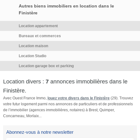
nuit + lampe, d'un bureau, d'un
Autres biens immobiliers en location dans le
placard. Colocataire déjà en
Finistère
place, femme célibataire et
sans enfant de 38 ans, vie
Location appartement
active. Possibilité de se garer
facilement à proximité de
Bureaux et commerces
l'appartement. […] Voir
Location maison
l’annonce immobilière >>
Location Studio
Location garage box et parking
Location divers :
7
annonces immobilières dans le
Finistère.
Avec Ouest France Immo,
louez votre divers dans le Finistère
(29). Trouvez
votre futur logement parmi nos annonces de particuliers et de professionnels
de l’immobilier (agences immobilières, notaires) à Brest, Quimper,
Concarneau, Morlaix...
Abonnez-vous à notre newsletter