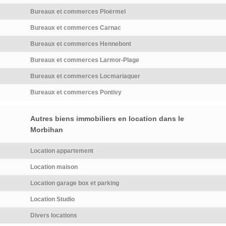
visibilité et accessibilité. Ce
lumineuse Trois chambres Une
local convient parfaitement à
salle d'eau avec douche,
Bureaux et commerces Ploërmel
une activité médicale,
baignoire et WC Ce bien rare
Bureaux et commerces Carnac
paramédicale, tertiaire,
allie espace de travail et
Bureaux et commerces Hennebont
professions libérales ou
logement sur place, offrant un
services. Configuration idéale
confort idéal pour les
Bureaux et commerces Larmor-Plage
pour activité nécessitant
professionnels. Fort potentiel
Bureaux et commerces Locmariaquer
plusieurs espaces distincts
pour un restaurant
Disponible début mars 2026
gastronomique ou un projet
Bureaux et commerces Pontivy
Loyer : 1 100euros mensuel
culinaire ambitieux visant
TTC. Dépôt de garantie 1
l'excellence. Une opportunité
Autres biens immobiliers en location dans le
100euros […] Voir l’annonce
parfaite […] Voir l’annonce
Morbihan
immobilière >>
immobilière >>
Location appartement
Location maison
Location garage box et parking
Location Studio
Divers locations