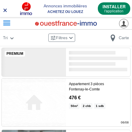
×
Annonces immobilières
INSTALLER
l'application
ACHETEZ OU LOUEZ
Tri
Filtres
Carte
PREMIUM
Appartement 3 pièces
Fontenay-le-Comte
Logement conventionné
476 €
soumis à des plafonds de
50
m²
2
chb
1
sdb
ressources selon composition
du foyer. Dans résidence sans
ascenseur, appartement situé
06/08
au 2ème étage comprenant
×