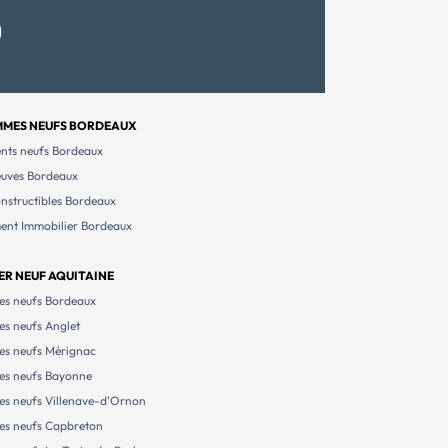
MES NEUFS BORDEAUX
nts neufs Bordeaux
euves Bordeaux
onstructibles Bordeaux
ment Immobilier Bordeaux
ER NEUF AQUITAINE
s neufs Bordeaux
s neufs Anglet
s neufs Mérignac
s neufs Bayonne
s neufs Villenave-d'Ornon
s neufs Capbreton