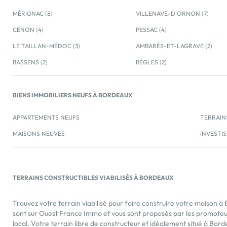
aménager pour vous un lieu de vie convivial, à
MÉRIGNAC (8)
VILLENAVE-D'ORNON (7)
l'architecture encadrée et respectant l'ensemble de
CENON (4)
notre charte environnementale, afin que votre projet
PESSAC (4)
de construction y trouve tout l'écrin […] Voir le
LE TAILLAN-MÉDOC (3)
AMBARÈS-ET-LAGRAVE (2)
programme immobilier neuf >>
BASSENS (2)
BÈGLES (2)
BIENS IMMOBILIERS NEUFS À BORDEAUX
APPARTEMENTS NEUFS
TERRAIN
MAISONS NEUVES
INVESTI
TERRAINS CONSTRUCTIBLES VIABILISÉS À BORDEAUX
Trouvez votre terrain viabilisé pour faire construire votre maison à
sont sur Ouest France Immo et vous sont proposés par les promoteu
local. Votre terrain libre de constructeur et idéalement situé à Bor