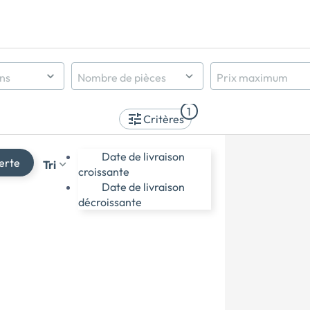
ens
Nombre de pièces
Prix maximum
Indifférent
1
1 pièce et +
Critères
2 pièces et +
3 pièces et +
Date de livraison
erte
Tri
4 pièces et +
croissante
5 pièces et +
Date de livraison
décroissante