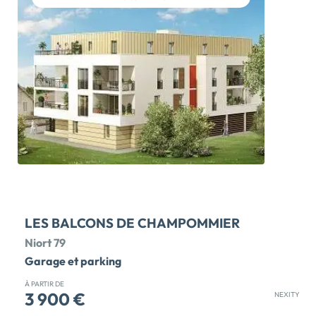
dans un cadre verdoyant entre terre et eau. Nichée
dans un parc paysager privé de plus de 7 000m2, cette
nouvelle résidence propose des appartements neufs du
studio au 3 pièces, conçus pour le confort et la sérénité.
Balcons, terrasses ou jardins privatifs. Programme RE
2020 favorisant la biodiversité et les mobilités douces.
Commerces, écoles et services à proximité. […] Voir le
programme immobilier neuf >>
LES BALCONS DE CHAMPOMMIER
Niort 79
Garage et parking
À PARTIR DE
3 900 €
NEXITY