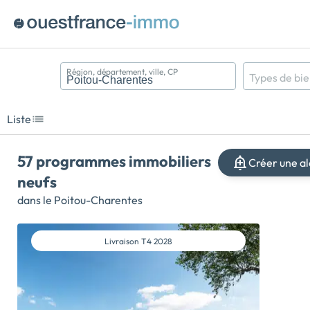
Région, département, ville, CP
Types de bi
Appartement
Maison
Liste
Terrain
57 programmes immobiliers
Créer une al
neufs
dans le Poitou-Charentes
Livraison
T4 2028