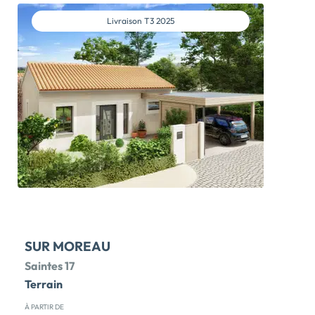
Charente-Maritime, ANAIS est idéalement situé à
moins de 15mins de Ferrière d'Aunis et 30mins du
Livraison
T3 2025
centre-ville de La Rochelle ! Dans une opération de 9
lots, au calme découvrez le dernier terrain disponible
et prêt à construire immédiatement. Entourée
d'espaces naturels et située dans un cadre de vie
privilégié, la commune profite de l'attractivité des villes
limitrophes pour bénéficier de commerces de
proximité qui offrent tous les commerces et
infrastructures nécessaires au quotidien (boulangerie,
boucherie, service postal, banque, services de santé,
établissements scolaires, maternelle et primaire).
N'attendez plus et faites construire la maison […] Voir le
programme immobilier neuf >>
SUR MOREAU
Saintes 17
Terrain
À PARTIR DE