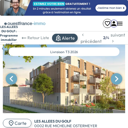
LES ALLEES
DU GOLF :
suivant
Programme
Alerte
Retour
Liste
2/
4
immobilier
précédent
neuf
à Poitiers
Livraison
T3 2026
LES ALLEES DU GOLF
Carte
0002 RUE MICHELINE OSTERMEYER