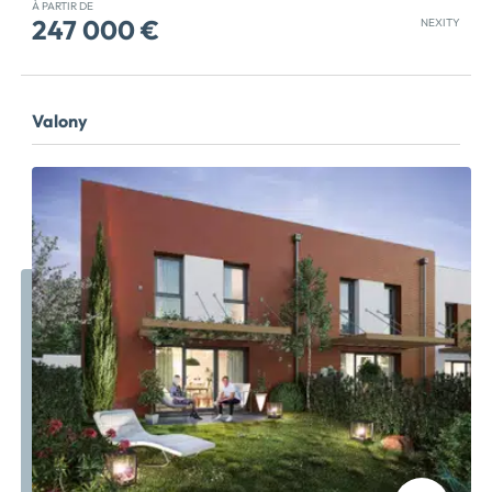
À PARTIR DE
247 000 €
NEXITY
** EMMENAGEZ CETTE ANNEE ** Dernières
opportunités ! Eligible au Prêt à taux à 0% (sous
conditions) et au dispositif JEANBRUN (statut du
Valony
bailleur privé) pour investir. NOUVELLE REALISATION
BAS CARBONE A POITIERS norme RE 2020 seuil 2028
Découvrez sans tarder nos appartements neufs à
vendre du 2 au 4 pièces. Cette construction, avec le
procédé YWOOD en ossature bois, permet une
meilleure isolation phonique mais aussi thermique, et
par conséquent un meilleur confort de vie et des
économies d'énergie pour ses futurs résidents. Située
près du golf de Poitiers, son emplacement combine
calme, verdure environnante et proximité des
commerces. A seulement quelques minutes des
facultés et du CHU, il s'agit sans aucun doute d'une
situation privilégiée pour investir dans la pierre !
Découvrez nos pack mobilier pour investir en LMNP
'clé en main' Les T4 sont compatibles avec de la