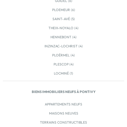
GUIDEL (6)
pouvez […] Voir le programme immobilier neuf >>
PLOEMEUR (6)
SAINT-AVÉ (5)
THEIX-NOYALO (4)
HENNEBONT (4)
INZINZAC-LOCHRIST (4)
PLOËRMEL (4)
PLESCOP (4)
LOCMINÉ (1)
BIENS IMMOBILIERS NEUFS À PONTIVY
APPARTEMENTS NEUFS
MAISONS NEUVES
TERRAINS CONSTRUCTIBLES