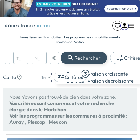
Investissement Immobilier : Les programmes immobiliers neufs
proches de Pontivy
Région, département, ville, CP
€
Rechercher
Critèr
Types de biens
Nombre de pièces
Prix maximum
Appartement
Date de livraison croissante
3
Maison
Carte
Critères
Tri
Date de livraison décroissante
Terrain
Nous n'avons pas trouvé de bien dans votre zone.
Vos critères sont conservés et votre recherche
élargie dans le Morbihan.
Voir les programmes sur les communes à proximité :
Auray
,
Plescop
,
Meucon