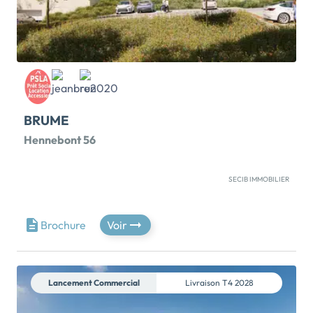
BRUME
Hennebont 56
SECIB IMMOBILIER
Brume, une résidence élégante à Hennebont Située
Avenue Pasteur, à seulement 1,5 km du centre
d'Hennebont, Brume s'intègre parfaitement dans un
Brochure
Voir
cadre naturel préservé, entre la forêt du Hingair et les
rives du Blavet. Sa ligne architecturale épurée et ses
teintes naturelles viennent compléter
harmonieusement le quartier tout en apportant une
Lancement Commercial
Livraison
T4 2028
touche de modernité. La résidence propose 26