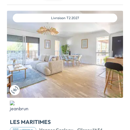
s’entremêlent. Cette nouvelle résidence prend place
aux portes du très prisé quartier Saint-Patern, le
cœur historique de Vannes, avec ses rues pavées,
Livraison
T2 2027
ruelles étroites, ses maisons à colombages ainsi que
de nombreuses boutiques et restaurants. Elle se situe
à quelques minutes à pied du centre historique, de la
promenade des remparts et des écoles tandis que
l’étang du Duc invite à d’agréables balades en famille
autour de l’eau. Une ligne de bus […] Voir le
programme immobilier neuf >>
LES MARITIMES
Vannes Conleau - Cliscouët 56