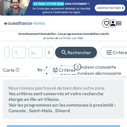
Investissement Immobilier : Les programmes immobiliers neufs
proches de Le Vivier-sur-Mer
Région, département, ville, CP
€
Rechercher
Critèr
Types de biens
Nombre de pièces
Prix maximum
Appartement
Date de livraison croissante
3
Maison
Carte
Critères
Tri
Date de livraison décroissante
Terrain
Nous n'avons pas trouvé de bien dans votre zone.
Vos critères sont conservés et votre recherche
élargie en Ille-et-Vilaine.
Voir les programmes sur les communes à proximité :
Cancale
,
Saint-Malo
,
Dinard