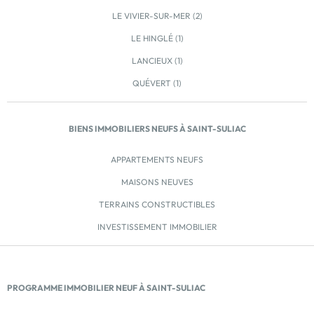
chacun. Parmi ses équipements, elle dispose
LE VIVIER-SUR-MER (2)
également d’une crèche, d’un groupe scolaire
LE HINGLÉ (1)
desservi par une navette, d’un collège, d’un lycée et
d’un hôpital. La proximité de Dinan apporte enfin des
LANCIEUX (1)
avantages supplémentaires, dont une gare SNCF
QUÉVERT (1)
pour se déplacer facilement, les attraits touristiques
de la cité médiévale ou encore le port de plaisance
attenant à Lanvallay. Développez votre patrimoine
BIENS IMMOBILIERS NEUFS À SAINT-SULIAC
immobilier en garantissant […] Voir le programme
immobilier neuf >>
APPARTEMENTS NEUFS
MAISONS NEUVES
TERRAINS CONSTRUCTIBLES
INVESTISSEMENT IMMOBILIER
PROGRAMME IMMOBILIER NEUF À SAINT-SULIAC