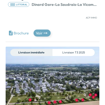
Dinard Gare-La Saudrais-La Vicomte 35
LITTORAL
ACP IMMO
OFFRES DU MOMENT : Frais de notaire offerts ! Avec
- 6 000 € sur les T2 et - 9 000 € sur les T3 (Remises
déjà incluses dans les prix de vente)Située à proximité
Brochure
Voir
de la plage réputée du Prieuré et de son eau couleur
émeraude, la Résidence Ô Rivage bénéficie d'un
emplacement privilégié dans la cité balnéaire.Ô
Rivage, c'est avant tout une identité architecturale
Livraison immédiate
Livraison
T3 2025
élégante, composée de matériaux de qualité qui
s'intègrent parfaitement dans son
environnement.Véritable havre de paix pour ses
résidents, Ô Rivage est composée de 44 logements
répartis en 2 bâtiments, chacun composé de 3
niveaux.Allant du 2 au 4 pièces, les appartements ont
été pensés et optimisés afin de s'adapter aux modes
de vie de de chacun et ainsi garantir à ses résidents
un bien-vivre au quotidien. Lumineux et chaleureux,
chaque logement est prolongé […] Voir le programme