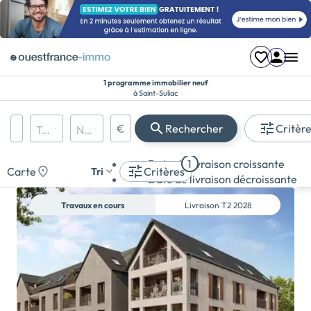
1 programme immobilier neuf
à Saint-Suliac
Région, département, ville, CP
€
Rechercher
Critèr
Types de biens
Nombre de pièces
Prix maximum
Appartement
Date de livraison croissante
1
Maison
Carte
Critères
Tri
Date de livraison décroissante
Terrain
Travaux en cours
Livraison
T2 2028