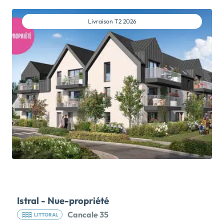
intimistes. Profitez des dernières disponibilités, du T1
au T5, disponible en livraison immédiate. Chaque
Livraison
T2 2026
bâtiment bénéficie d’un vaste hall d’entrée et d’un
ascenseur. Contemporaine dans ses lignes et ses
volumes, elle affirme une authenticité mêlant pierre,
bois, toiture et détails architecturaux. Bardage bois,
revêtement béton peint gris clair et blanc, bardage
en zinc quartz en attique et en toiture habillant les
façades avec élégance. Les espaces extérieurs
accueillent des menuiseries aluminium et des garde-
corps en verre ou en barreaudage en aluminium;
Résidence nature et boisée, MONTANA offre aux
habitants une qualité environnementale, avec ses
espaces et aménagements végétalisés. Les […] Voir
le programme immobilier neuf >>
Istral - Nue-propriété
Cancale 35
LITTORAL