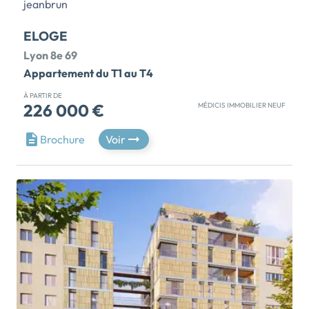
baignés de lumière et ouverts pour la plupart sur un
extérieur – loggia […] Voir le programme immobilier
ELOGE
neuf >>
Lyon 8e 69
Appartement du T1 au T4
À PARTIR DE
226 000 €
MÉDICIS IMMOBILIER NEUF
Cette résidence contemporaine offre un design
Brochure
Voir
esthétique avec une allure épurée et l'utilisation de
matériaux durables, entre l’enduit clair et la façade
boisée. Située sur une parcelle végétale, elle propose
des appartements neufs du studio au 5 pièces, idéaux
pour un investissement locatif ou pour une acquisition
de résidence principale avec le Prêt à Taux Zéro. Les
appartements répondent à des normes d'excellence,
apportées par le cahier des charges de l’immobilier
neuf. Leurs espaces intérieurs sont optimisés pour
maximiser l’espace, avant de s’ouvrir à la luminosité
naturelle grâce à de grandes expositions. Les