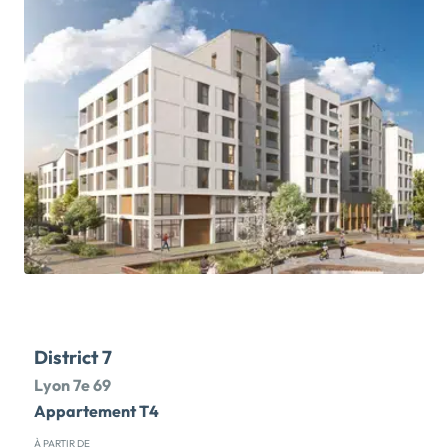
agréable, ce quartier offre un contexte parfait pour le
développement d’appartements neufs, de 1 à 2
pièces. Ces appartements sont éligibles pour un
investissement locatif en déficit foncier (plus de
précisions disponibles en agence), et ils représentent
une occasion parfaite d'acquérir un bien de haut
standing, pour une valorisation de votre patrimoine !
L'intérieur des appartements se distingue par son
ampleur, maximisant les espaces de vie grâce à une
disposition ouverte du salon et de la cuisine, créant
ainsi une vaste zone de jour. De plus, les orientations
permettront une luminosité abondante, tout en
maintenant une température agréable et un
environnement sonore paisible, grâce aux standards
modernes d’isolation ! C'est également un excellent
moyen de réaliser des économies d'énergie. Ce
District 7
programme offre des prestations modernes, […] Voir
le programme immobilier neuf >>
Lyon 7e 69
Appartement T4
À PARTIR DE