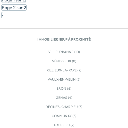
immobilier neuf se distingue par une architecture
Page 2 sur 2
avant-gardiste, où bois et métal s'harmonisent en
›
façades, créant un esthétisme moderne et
accueillant. Le projet propose 40 logements neufs, du
2 au 5 pièces, offrant une belle occasion pour
bénéficier de la TVA réduite 5,5% sur une résidence
IMMOBILIER NEUF À PROXIMITÉ
principale ou pour réaliser un investissement locatif.
Les intérieurs spacieux et lumineux assurent un cadre
VILLEURBANNE (10)
confortable et reposant, avant de s’ouvrir sur des
jardins suspendus, des terrasses ou des balcons
VÉNISSIEUX (8)
privatifs, selon les plans. Une manière de faire
RILLIEUX-LA-PAPE (7)
cohabiter le bien-être du neuf avec une vue agréable
sur un quartier déjà bien végétalisé.. Une bonne
VAULX-EN-VELIN (7)
partie des logements […] Voir le programme
BRON (6)
immobilier neuf >>
GENAS (4)
DÉCINES-CHARPIEU (3)
COMMUNAY (3)
TOUSSIEU (2)