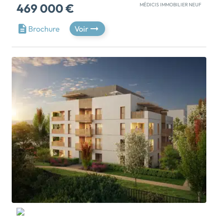
469 000 €
MÉDICIS IMMOBILIER NEUF
La résidence bénéficie d’une adresse de choix, à mi-
Brochure
Voir
chemin entre la Place Jean Jaurès et le parc Sergent
Blandan, dans le très animé 7e arrondissement. Il
rassemble à la fois des grandes entreprises, des pôles
universitaires dynamiques à l’image de l’Ecole
Normale Supérieure de Lyon, des espaces verts et
des complexes sportifs d’envergure. Le tout,
connecté par un réseau de transports ultra-présent –
gare, métro, tramway… Autour de vous, découvrez le
Lyon de demain : crèche et groupe scolaire, bureaux,
équipements et services, logements… L’ensemble
conservant l’identité faubourienne du quartier en lui
apportant respiration et modernisme. Votre nouveau
lieu de vie redéfinit le vivre ensemble avec des
espaces extérieurs partagés, comme le coeur d’îlot
paysager et la cuisine d’été en toiture, qui favorisent
les échanges. Côté intérieur, la résidence propose
une collection d’appartements allant du studio au 5
pièces, avec quelques duplex. Leurs séjours sont