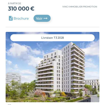
À PARTIR DE
310 000 €
VINCI IMMOBILIER PROMOTION
INITYAL, Renaissance d’un site emblématique - né de
Brochure
Voir
l’architecture Art Déco entièrement réhabilitée,
découvrez des appartements d’exceptions aux
prestations haut de gamme, ouverts sur un panorama
unique à Lyon.En contrebas, au cœur d’un parc de 2
Livraison
T3 2028
hectares enrichi de 130 arbres, quatre ilots
contemporains se fondent dans l’environnement
naturel où patio, terrasse et balcon font entrer […]
Voir le programme immobilier neuf >>