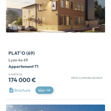
l’Ouest permettant de maximiser l’entrée de la
lumière et les apports énergétiques passifs. Du studio
au 5 pièces, les logements se déclinent dans une
grande variété de superficies, de plans (simplex et
duplex), et de points de vue, offrent des extérieurs
généreux tournés vers l’îlot paysager, l’allée plantée,
la cour végétalisée…Le pied d’immeuble, aéré et
ouvert sur de grands espaces, est animé par une
mixité de lieux à usages résidentiels : abris à vélos,
PLAT'O (69)
locaux à poussettes, accès […] Voir le programme
immobilier neuf >>
Lyon 4e 69
Appartement T1
À PARTIR DE
174 000 €
MÉDICIS IMMOBILIER NEUF
Cette résidence profite d'une rénovation de haut
Brochure
Voir
standing, dans un immeuble situé dans l'un des
quartiers les plus symboliques de la ville de Lyon: la
Croix-Rousse. Connu pour sa culture historique des
Canuts, son dynamisme résidentiel et son ambiance