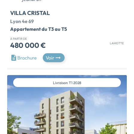
VILLA CRISTAL
Lyon 4e 69
Appartement du T3 au T5
À PARTIR DE
480 000 €
LAMOTTE
[ - TRAVAUX EN COURS - ] – LYON – QUARTIER
Brochure
Voir
CROIX-ROUSSE – 4e ARRONDISSEMENT –
Découvrez VILLA CRISTAL, une résidence neuve haut
de gamme idéalement située sur les hauteurs de la
colline de la Croix-Rousse. Ce programme immobilier
Livraison
T1 2028
neuf d’exception propose des appartements du 3 au 5
pièces, offrant des volumes généreux prolongés par
de beaux espaces extérieurs, pensés pour un confort
de vie optimal. Implantée au cœur du quartier
bohème de la Croix-Rousse, classé au patrimoine
mondial de l’UNESCO, VILLA CRISTAL bénéficie d’un
accès privilégié au boulevard de la Croix-Rousse et à
son marché quotidien. Vous profitez pleinement de