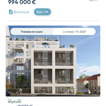
994 000 €
NEXITY
[OFFRE EXCEPTIONNELLE] Bénéficiez des frais de
Brochure
Voir
notaire OFFERTS À l'abri de l'agitation urbaine, à la
frontière entre Montchat et Grange Blanche, la
résidence KARA incarne une vision contemporaine de
l'habitat lyonnais. [EMMÉNAGEZ MAINTENANT]
Travaux en cours
Livraison
T4 2027
Unique au sein de la résidence, ce somptueux
appartement 5 pièces en duplex de 146 m2 offre des
prestations rares. Accessible directement par un
ascenseur privatif, il dévoile une vaste pièce de vie de
plus de 46 m2 baignée de lumière, prolongée par
deux magnifiques terrasses de 45 m2 et 84 m2. Ses
quatre chambres, dont plusieurs suites avec dressing,
ses espaces généreux et ses finitions haut de gamme
composent un cadre de vie exclusif pensé pour les
plus exigeants. Signée par une architecture
contemporaine élégante, KARA conjugue
raffinement, confort et intimité. Une adresse
d'exception pour […] Voir le programme immobilier
neuf >>