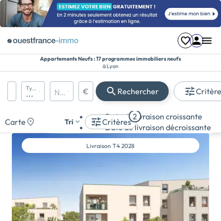
Appartements Neufs : 17 programmes immobiliers neufs
à Lyon
Région, département, ville, CP
Types de biens
€
Rechercher
Critèr
Nombre de pièces
Prix maximum
Appartement
Date de livraison croissante
2
Maison
Carte
Critères
Tri
Date de livraison décroissante
Terrain
Livraison
T4 2028