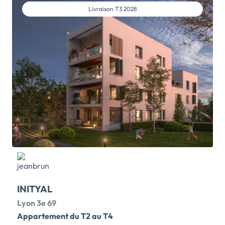
CŒUR DE LYON 8. À Lyon 8e (proche tramways 2, 4
Livraison
T3 2028
et 6), dans un quartier résidentiel agréable et bien
desservi, découvrez cette nouvelle résidence
contemporaine qui s'intègre harmonieusement dans
son environnement urbain. Le appartements neufs,
déclinés du 2 au 4 pièces duplex, offrent confort et
luminosité. Profitez d'un balcon, d'une loggia, d'une
terrasse ou d'un jardin privatif pour un bien-être
optimal. Cœur d'îlot paysager, stationnements en
sous-sol, locaux vélos et panneaux photovoltaïques
complètent cette réalisation.Au cœur du 8e
arrondissement de Lyon, profitez d'un cadre de vie
pratique et agréable, à proximité des tramways 2, 4
et 6. Commerces, écoles, services, restaurants,
marché et équipements culturels et sportifs sont à
proximité. Accès rapide au centre de Lyon, aux gares
et aux grands axes grâce au bus et aux tramways.
INITYAL
Arrêt de bus Grand Trou à 250 m, arrêts de tramway
Petite Guille, Jet d'Eau M.France et Lycée Lumière
Lyon 3e 69
[…] Voir le programme immobilier neuf >>
Appartement du T2 au T4