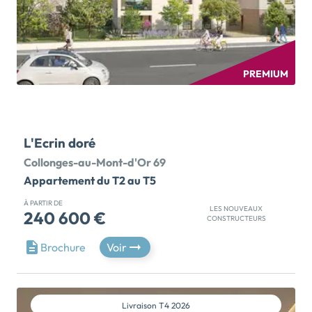
PREMIUM
L'Ecrin doré
Collonges-au-Mont-d'Or 69
Appartement du T2 au T5
À PARTIR DE
LES NOUVEAUX
240 600 €
CONSTRUCTEURS
OFFRE EXCEPTIONNELLE : FRAIS DE NOTAIRE
Brochure
Voir
OFFERTS*À Collonges-au-Mont-d'Or, au cœur d'un
environnement alliant nature préservée et vitalité
urbaine, découvrez des appartements neufs du 2 au 4
pièces et devenez propriétaire de votre futur chez-
Livraison
T4 2026