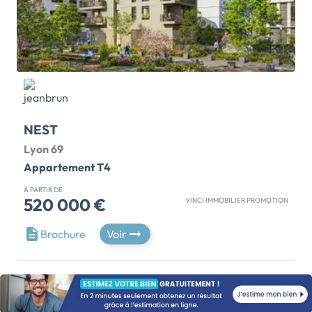
l’histoire, des promenades, de la gastronomie et de
l’atmosphère animée de ce quartier emblématique
de Lyon. L’architecture singulière de la résidence
permet de concevoir des appartements aux allures
de maisons de ville, dont certains en duplex avec
balcon ou terrasse. Les prestations haut de gamme et
la conception soignée constituent les marqueurs forts
de VILLA CRISTAL. La gamme « Séduction » garantit
NEST
des finitions qualitatives et un esthétisme raffiné,
pour un quotidien à la fois élégant et serein. INVESTIR
Lyon 69
OU DEVENIR PROPRIETAIRE : PROFITEZ DES
Appartement T4
AVANTAGES ! Ce programme immobilier est éligible à
À PARTIR DE
la loi “Jeanbrun” et au Prêt à Taux Zéro (PTZ). Les
520 000 €
VINCI IMMOBILIER PROMOTION
conseillers Lamotte sont à votre disposition pour
UN COCON URBAIN, PENSÉ POUR LE BIEN-VIVRE EN
réaliser une étude fiscale personnalisée pour vous
Brochure
Voir
VILLE ! À l’angle de l’avenue Jean-François Raclet et
accompagner dans la création et l’optimisation de
de l’allée Christine Pascal, qui mène au cœur d’îlot,
votre patrimoine, mais aussi pour étudier les
Nest s’élève avec douceur et caractère sur six
meilleures solutions de financement qui s’offrent à
niveaux, dessinant une silhouette contemporaine qui
vous pour votre résidence principale. Choisir le neuf,
s’intègre harmonieusement à son
c’est profiter de frais de notaire réduits. Un avantage