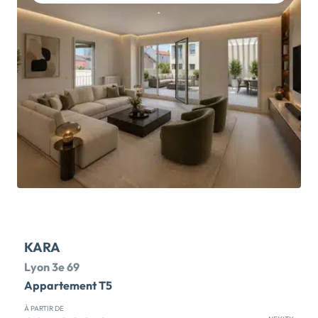
vous !Dans un quartier résidentiel en plein renouveau,
découvrez cette nouvelle résidence contemporaine
qui s'intègre harmonieusement dans son
environnement verdoyant et calme. Les
appartements offrent des espaces lumineux et des
vues dégagées. Chaque logement dispose d'une
loggia, d'une terrasse, pour certaines en attique, ou
d'un jardin privatif pour un confort optimal.
Programme conforme à la RE 2020, avec
aménagement paysager soigné et stationnements
adaptés à la mobilité douce.Sur les Monts d'Or, à
seulement 15 minutes de Lyon, profitez d'un cadre de
vie unique, à la fois apaisant et connecté.
Commerces, écoles et équipements culturels à
proximité. Accès […] Voir le programme immobilier
neuf >>
KARA
Lyon 3e 69
Appartement T5
À PARTIR DE