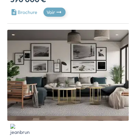
Depuis la rue des Docks, on perçoit l’effervescence
Brochure
Voir
des commerces, services et restaurants qui
accueillent notamment chaque jour, les salariés du
pôle d’activités voisin, constitué d’entreprises de
renom et du Campus Verrazzano. Bassin de vie,
bassin d’emploi… mais aussi destination loisirs grâce
à la proximité immédiate du Pathé Vaise ou encore de
l’I-Way, vivez ici le meilleur de la ville dans un
environnement urbain renouvelé et dynamique.
Découvrez d'un côté une architecture renoue avec la
tradition des immeubles lyonnais. Toiture tuile à deux
pans, grandes fenêtres avec encadrement, garde-
corps en serrurerie rappelant les ferronneries
d’époque… nombreux sont les marqueurs d’un style
chic et authentique, qui confèrent à la résidence un
certain cachet. Cette réinterprétation
contemporaine du style traditionnel lyonnais, porte la
signature patrimoniale des réalisations de caractère.
Tabdis que de l'autre, les lignes sobres et épurées de
la résidence s’inscrivent dans le prolongement du bâti