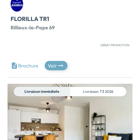
FLORILLA TR1
Rillieux-la-Pape 69
URBAT PROMOTION
Bienvenue à Florilla, un programme immobilier neuf à
Rillieux-la-Pape qui combine le charme d’un village
verdoyant et la proximité immédiate de Lyon.
Brochure
Voir
Idéalement située, la résidence s’organise autour d’un
vaste jardin paysager, véritable havre de tranquillité
pensé pour le bien-être et la douceur de vivre. À
seulement quelques minutes à pied, vous retrouvez
Livraison immédiate
Livraison
T3 2026
tout ce qui simplifie le quotidien : commerces, écoles,
parc Brosset, transports en commun… Un
emplacement stratégique, parfait pour les familles,
les actifs ou toute personne cherchant à profiter
d’une qualité de vie exceptionnelle. Les environs
offrent aussi un formidable terrain de jeu nature : Fort