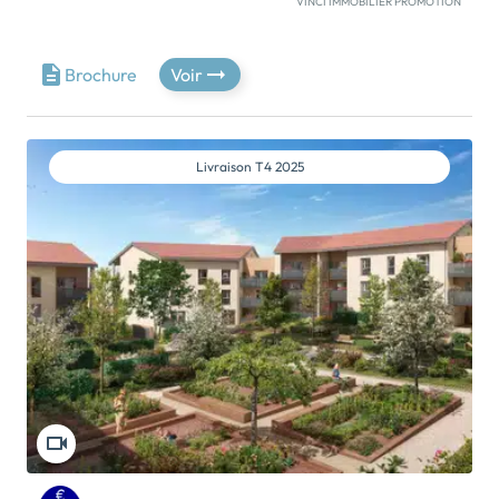
VINCI IMMOBILIER PROMOTION
À quelques minutes à pied du cœur de ville animé, Le
Hameau des Amoureux est niché dans un sublime
écrin végétal qui fait la part belle aux promenades et
Brochure
Voir
aux mobilités douces. La résidence promet l’équilibre
parfait d’un nouveau rythme en accord avec la nature
et les modes de vie d’aujourd’hui. Elle vous offre le
choix entre maisons contemporaines 4 ou 5 pièces
Livraison
T4 2025
avec terrain privatif et appartements spacieux du 2
au 4 pièces ouvrant sur de vastes balcons.
Commerces, écoles, transports, […] Voir le
programme immobilier neuf >>