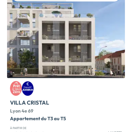
vous !Dans un quartier résidentiel en plein renouveau,
découvrez cette nouvelle résidence contemporaine
qui s'intègre harmonieusement dans son
environnement verdoyant et calme. Les
appartements offrent des espaces lumineux et des
vues dégagées. Chaque logement dispose d'une
loggia, d'une terrasse, pour certaines en attique, ou
d'un jardin privatif pour un confort optimal.
Programme conforme à la RE 2020, avec
aménagement paysager soigné et stationnements
adaptés à la mobilité douce.Sur les Monts d'Or, à
seulement 15 minutes de Lyon, profitez d'un cadre de
vie unique, à la fois apaisant et connecté.
Commerces, écoles et équipements culturels à
proximité. Accès […] Voir le programme immobilier
neuf >>
VILLA CRISTAL
Lyon 4e 69
Appartement du T3 au T5
À PARTIR DE