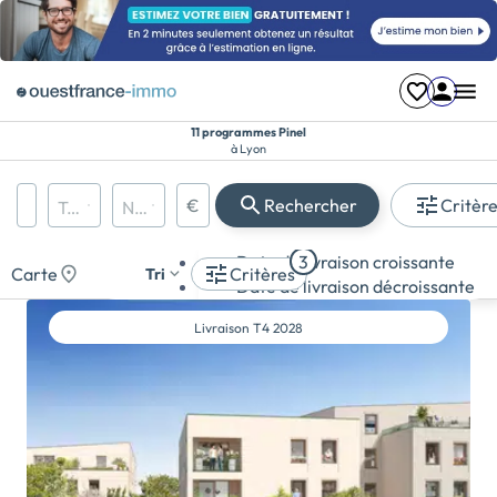
11 programmes Pinel
à Lyon
Région, département, ville, CP
€
Rechercher
Critèr
Types de biens
Nombre de pièces
Prix maximum
Appartement
Date de livraison croissante
3
Maison
Carte
Critères
Tri
Date de livraison décroissante
Terrain
Livraison
T4 2028