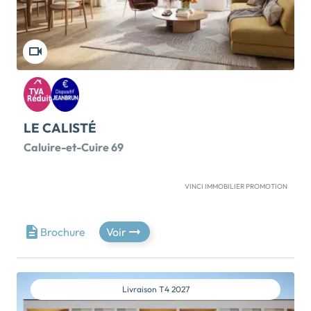
répondre à tous vos besoins du quotidien. Cet […] Voir
le programme immobilier neuf >>
LE CALISTÉ
Caluire-et-Cuire 69
VINCI IMMOBILIER PROMOTION
LE CALISTÉ – Caluire-Croix-Rousse : Soyez les
premiers à découvrir notre nouveau programme
immobilier à Caluire-et-Cuire et plongez dans
Brochure
Voir
l'atmosphère unique de notre résidence « Le Calisté
».Découvrez des vues dégagées, créant une
ambiance paisible et un spectacle grandiose pour les
derniers étages, avec des panoramas étendus
Livraison
T4 2027
jusqu'au Mont Blanc ou les Monts d'Or.Prenez […] Voir