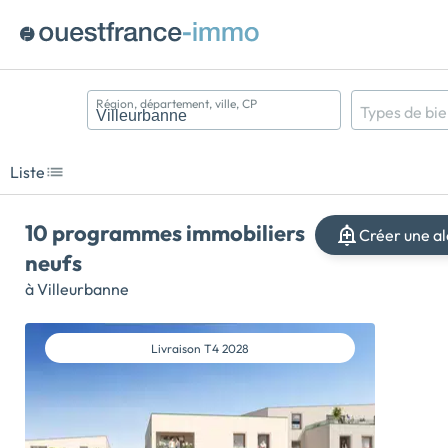
Région, département, ville, CP
Types de bi
Appartement
Maison
Liste
Terrain
10 programmes immobiliers
Créer une al
neufs
à Villeurbanne
Livraison
T4 2028