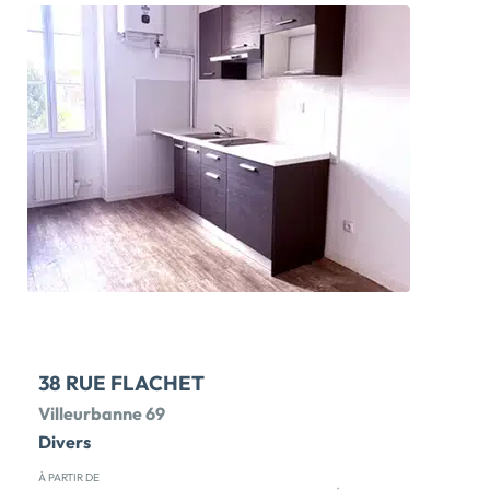
ville connectée, rythmée par sa vie locale, ses
commerces et ses parcs animés. Avec près de 60 000
empois et 150 000 habitants, elle a réussi en 30 ans
une transformation totale pour devenir l'une des villes
les plus attractives du Grand Lyon. Irriguée par une
offre de transports exceptionnelle (2 lignes de métro,4
lignes de tramway, une connexion directe à l'aéroport
de Lyon- Saint Exupéry), Villeurbanne devient le lieu en
vue ! A 10 minutes du métro Flachet, découvrez Néo,
votre nouvelle résidence intimiste, idéale pour vous
installer en famille ! Néo propose 23 appartements
neufs, du 2 au 5 pièces, chacun prolongé d'un espace
extérieur. Réalisez votre projet […] Voir le programme
immobilier neuf >>
38 RUE FLACHET
Villeurbanne 69
Divers
À PARTIR DE