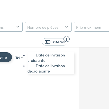
ens
Nombre de pièces
Prix maximum
Indifférent
1
1 pièce et +
Critères
2 pièces et +
3 pièces et +
Date de livraison
erte
Tri
4 pièces et +
croissante
5 pièces et +
Date de livraison
décroissante