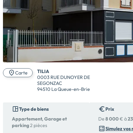
TILIA
Carte
0003 RUE DUNOYER DE
SEGONZAC
94510 La Queue-en-Brie
Type de biens
Prix
Appartement, Garage et
De
8 000
€ à
23
parking
2 pièces
Simulez vos 