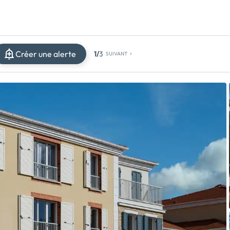
Créer une alerte
1/
3
SUIVANT