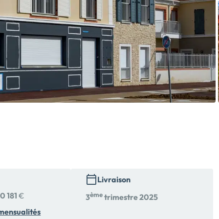
Livraison
0 181
€
ème
3
trimestre 2025
mensualités