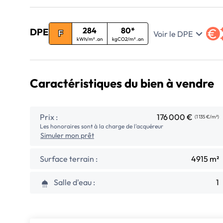
284
80*
DPE
Voir le DPE
F
kWh/m² .an
kgCO2/m² .an
Caractéristiques du bien à vendre
Prix :
176 000 €
(1 135 €/m²)
Les honoraires sont à la charge de l'acquéreur
Simuler mon prêt
Surface terrain :
4915 m²
Salle d'eau :
1