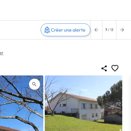
Créer une alerte
7
/ 13
er