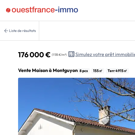
Liste de résultats
176 000 €
Simulez votre prêt immobili
(1 135 €/m²)
Vente Maison à Montguyon
8 pcs
155㎡
Terr 4 915㎡