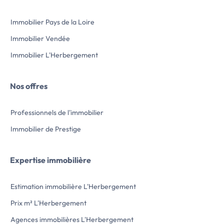
double garage de 45
gîte ou chambres d'
Immobilier Pays de la Loire
Les informations sur
bien est exposé sont
Immobilier Vendée
Géorisques : www.g
Prix […] Voir l’a
Immobilier L'Herbergement
Nos offres
Professionnels de l'immobilier
Immobilier de Prestige
Expertise immobilière
Estimation immobilière L'Herbergement
Prix m² L'Herbergement
Agences immobilières L'Herbergement