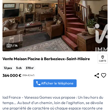
1 / 14
Vente Maison Piscine à Barbezieux-Saint-Hilaire
CARTE
12 pcs
5 ch
370㎡
364 000 €
(984 €/m²)
Afficher le téléphone
Iad France - Vanessa Gomes vous propose : Un lieu hors du
temps… Au bout d'un chemin, loin de l'agitation, se dévoile
une propriété de caractère où chaque espace raconte une