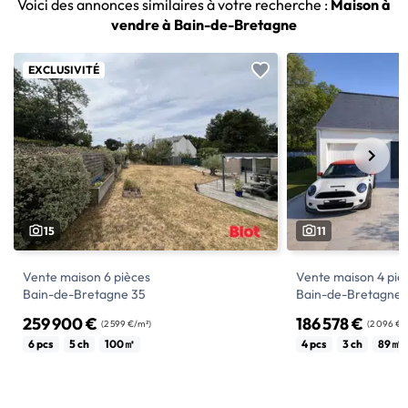
Voici des annonces similaires à votre recherche :
Maison à
vendre à Bain-de-Bretagne
EXCLUSIVITÉ
15
11
Vente maison 6 pièces
Vente maison 4 piè
Bain-de-Bretagne 35
Bain-de-Bretagne 
259 900 €
186 578 €
(2 599 €/m²)
(2 096 €/
A VENDRE EN EXCLUSIVITE BLOT
Un plain-pied de 89
6 pcs
5 ch
100㎡
4 pcs
3 ch
89㎡
IMMOBILIER - MAISON 5 CHAMBRES -
vie de 48 m² et un g
JARDIN - BAIN DE BRETAGNE
maison.
En Exclusivité Blot, découvrez cette maison
48 m² de pièce de vi