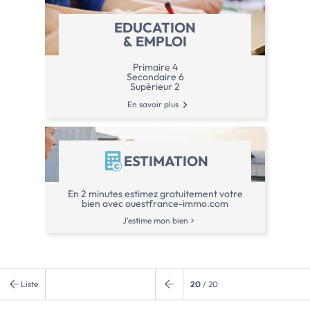
m² complète l'ensem
menuiseries PVC dou
EDUCATION
au confort de cette
& EMPLOI
(DPE : A, GES : A)
Une maison récente,
Primaire 4
vivre dans un secte
Secondaire 6
recherché.
Supérieur 2
Les informations sur
En savoir plus
bien est exposé sont
Géorisques : www.g
Prix […] Voir l’a
ESTIMATION
En 2 minutes estimez gratuitement votre
bien avec ouestfrance-immo.com
J'estime mon bien
Liste
20
/ 20