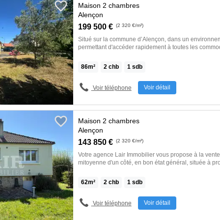
Maison 2 chambres
Alençon
199 500 €
(2 320 €/m²)
Situé sur la commune d’Alençon, dans un environne
permettant d'accéder rapidement à toutes les commod
plain-pied construit en 2014 séduira par sa fonctionnal
se compose d'une entrée avec placard de rangement
86
m²
2
chb
1
sdb
de vie traversante, baignée de lumière grâce à ses d
cuisine ouverte offrant un espace convivial au quotidi
comprend deux chambres, une salle d'eau moderne 
Voir détail
Voir téléphone
Côté pratique, une buanderie / arrière-cuisine comm
avec le garage, apportant un véritable confort d'utilisa
profiterez d'un jardin […] Voir l’annonce immobilière 
Maison 2 chambres
Alençon
143 850 €
(2 320 €/m²)
Votre agence Lair Immobilier vous propose à la vent
mitoyenne d'un côté, en bon état général, située à p
services et écoles à Alençon. Elle se compose au rez-de-jardin: Un sous-sol
aménagé avec une cuisine d'été, chaufferie et buande
62
m²
2
chb
1
sdb
servant de chambre. Au 1er étage, elle offre: Une entrée, un dégagement,
un salon, une cuisine simple, un toilettes, une salle
chambres. Agréable jardin clos et arboré avec une belle dépendance type
Voir détail
Voir téléphone
chalet. Pour plus de renseignements, […] Voir l’an