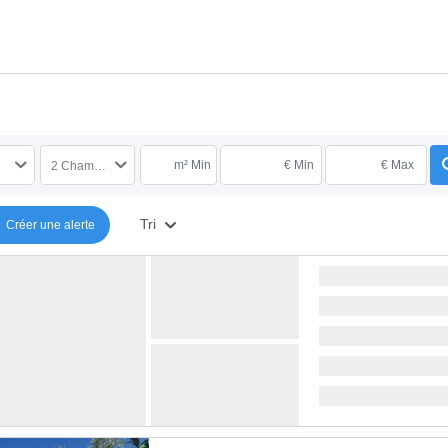
m² Min
€ Min
€ Max
2 Chambres
Tri
Créer une alerte