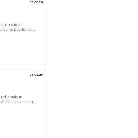
06/08/26
ment pratique
ités, ce pavillon de
ité et sa luminosité. Il
, d'une agréable pièce
eux baies vitrées, avec
en. La partie nuit
et un WC indépendant.
unique directement
tion. À l'extérieur, vous
>>
06/08/26
e cette maison
roximité des commerces,
rie, une belle pièce
 de douches et deux
nonce immobilière >>