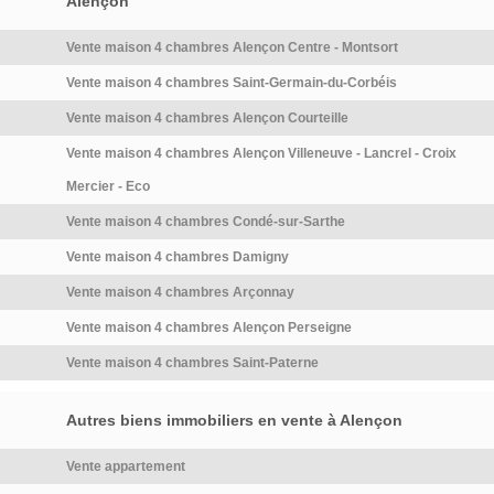
espaces de rangement et de
Alençon
propices à la détente : deux
détente supplémentaires.À
terrasses, un préau, ainsi
Vente maison 4 chambres Alençon Centre - Montsort
l'intérieur: cette maison de 110
qu'un accès au garage, et une
m² propose une entrée
partie en herbe, le tout
Vente maison 4 chambres Saint-Germain-du-Corbéis
donnant sur un séjour/salon
entièrement […] Voir l’annonce
Vente maison 4 chambres Alençon Courteille
lumineux, une cuisine ouverte
immobilière >>
équipée, une buanderie et une
Vente maison 4 chambres Alençon Villeneuve - Lancrel - Croix
arrière-cuisine. L'espace nuit
Mercier - Eco
comprend une suite parentale
avec dressing et salle d'eau en
Vente maison 4 chambres Condé-sur-Sarthe
réez de haussée, ainsi que 3
Vente maison 4 chambres Damigny
chambres, une salle d'eau et
des toilettes à l'étage.Pas de
Vente maison 4 chambres Arçonnay
travaux à prévoir. Me contacter
Vente maison 4 chambres Alençon Perseigne
pour plus d'informations.Les
Vente maison 4 chambres Saint-Paterne
informations sur les risques
[…] Voir l’annonce immobilière
>>
Autres biens immobiliers en vente à Alençon
Vente appartement