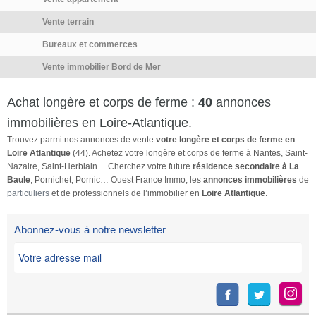
FORT: doublage de tous les
Vente terrain
murs intérieurs briques
plâtrières, sol double chappe
Bureaux et commerces
isolée: entre polyane, Plafonds
Vente immobilier Bord de Mer
double couche de Laine de
Roche. IDEAL vie familiale au
Achat longère et corps de ferme :
40
annonces
CALME. Grand jardin
complanté 3945 M2,
immobilières en Loire-Atlantique.
IMPORTANT un PUITS à débit
Trouvez parmi nos annonces de vente
votre longère et corps de ferme en
abondant pour l'arrosage.
Loire Atlantique
(44). Achetez votre longère et corps de ferme à Nantes, Saint-
(Maison au milieu). Au sud:
Nazaire, Saint-Herblain… Cherchez votre future
résidence secondaire à La
essences diverses: Cerisier du
Baule
, Pornichet, Pornic… Ouest France Immo, les
annonces immobilières
de
particuliers
et de professionnels de l’immobilier en
Loire Atlantique
.
Japon, Pins parasols, Erables
du Japon, Camélias,
Magnolias, Mimosas, Grands
Abonnez-vous à notre newsletter
Catalpas, […] Voir l’annonce
immobilière >>