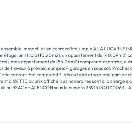
nsemble immobilier en copropriété simple A LA LUCARNE I
er étage: un studio (10.20m2), un appartement de (40.09m2) co
 troisième appartement de (55.04m2) comprenant: entrée, cuisin
 pas de travaux à prévoir, compris 4 garages en sous sol. Proches
Cette copropriété comprend 3 lots au total et sa quote part de c
t à 6% TTC du prix affiché, ces honoraires sont à la charge exclu
é au RSAC de ALENCON sous le numéro 33914734000063 - A la lu