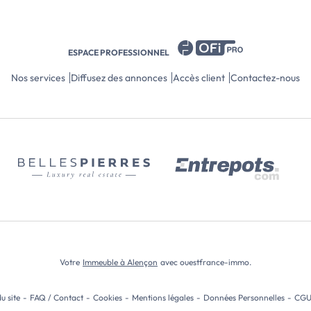
journée p
le coeur 
les résid
des mome
ESPACE PROFESSIONNEL
Des Appa
Chaleure
Nos services
Diffusez des annonces
Accès client
Contactez-nous
Chaque a
imprenabl
une invit
intérieur
régulier.
ou simpl
unique, 
vous insp
quotidien
Le chauff
garantit 
adapté à 
Peu impor
profiter 
Votre
Immeuble à Alençon
avec ouestfrance-immo.
comme hi
fois cosy
u site
-
FAQ / Contact
-
Cookies
-
Mentions légales
-
Données Personnelles
-
CG
Un Cadre