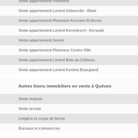
Vente appartement Ploemeur
parking aérien et accès
un cadre naturel et vivant du
Vente appartement Lorient Universite - Blum
sécurisé. Appartements du T1
Morbihan. (*) Offre sous
au T4, tous avec balcon ou
conditions, détails de l’offre sur
Vente appartement Ploemeur Kervam-St Deron
jardin, proches des transports,
simple demande ou sur le […]
Vente appartement Lorient Kerentrech - Keryado
médiathèque, équipements
Voir le programme immobilier
sportifs et espaces verts. Une
neuf >>
Vente appartement Gestel
adresse attractive à proximité
Vente appartement Ploemeur Centre Ville
de Lorient et des plages, dans
un cadre naturel et vivant du
Vente appartement Lorient Bois du Château
Morbihan. (*) Offre sous
Vente appartement Lorient Kerletu Bourgneuf
conditions, détails de l’offre sur
simple demande ou sur le […]
Autres biens immobiliers en vente à Quéven
Voir le programme immobilier
neuf >>
Vente maison
Vente terrain
Longère et corps de ferme
Bureaux et commerces