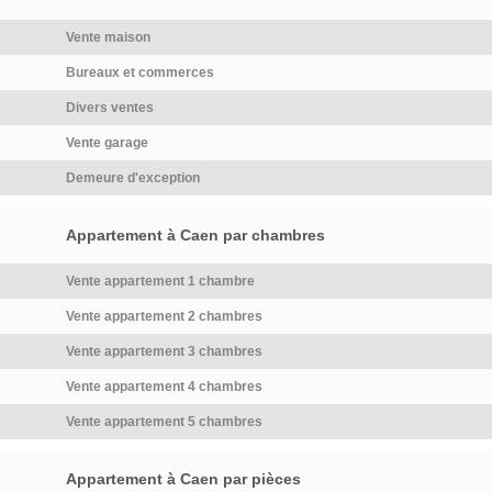
sous-sol.Chauffage collectif
www.georisques.gouv.frPrix :
Vente maison
gaz de ville. Bien vendu
283 500 EUR HAITaux
soumis au statut de la
d'honoraires : 6,98% TTC, soit
Bureaux et commerces
copropriété. La copropriété
265 000 EUR hors frais.Lien
Divers ventes
comprend 43 lots, partie de
de […] Voir l’annonce
bâtiment comportant
immobilière >>
Vente garage
obligatoirement une partie
Demeure d'exception
privative et une quote-part de
parties communes dans
Appartement à Caen par chambres
l'immeuble. Le montant des
charges annuelles […] Voir
Vente appartement 1 chambre
l’annonce immobilière >>
Vente appartement 2 chambres
Vente appartement 3 chambres
Vente appartement 4 chambres
Vente appartement 5 chambres
Appartement à Caen par pièces