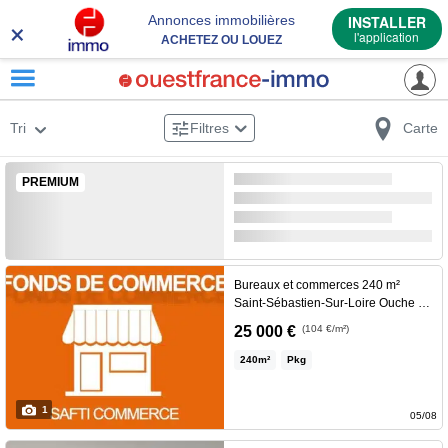
×
Annonces immobilières
INSTALLER
l'application
ACHETEZ OU LOUEZ
Tri
Filtres
Carte
PREMIUM
Bureaux et commerces 240 m²
Saint-Sébastien-Sur-Loire Ouche Quinet
Implantez-vous dans une zone
25 000 €
(104 €/m²)
commerciale dynamique du
240
m²
Pkg
Sud Loire, bénéficiant d'une
excellente visibilité et d'un
1
accès rapide aux principaux
05/08
axes routiers.Nous vous
×