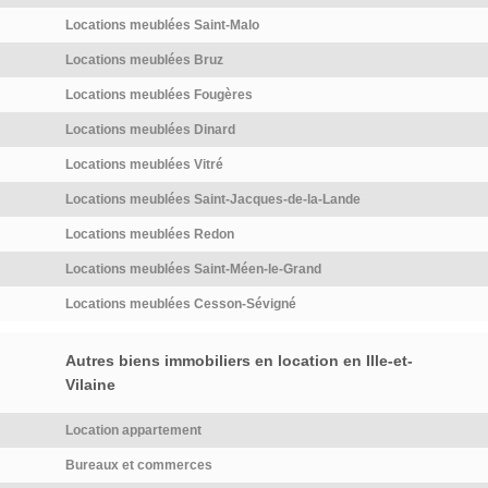
vous amène en 12 minutes en
centre ville et ligne de métro.
Locations meublées Saint-Malo
LIBRE […] Voir l’annonce
Locations meublées Bruz
immobilière >>
Locations meublées Fougères
Locations meublées Dinard
Locations meublées Vitré
Locations meublées Saint-Jacques-de-la-Lande
Locations meublées Redon
Locations meublées Saint-Méen-le-Grand
Locations meublées Cesson-Sévigné
Autres biens immobiliers en location en Ille-et-
Vilaine
Location appartement
Bureaux et commerces