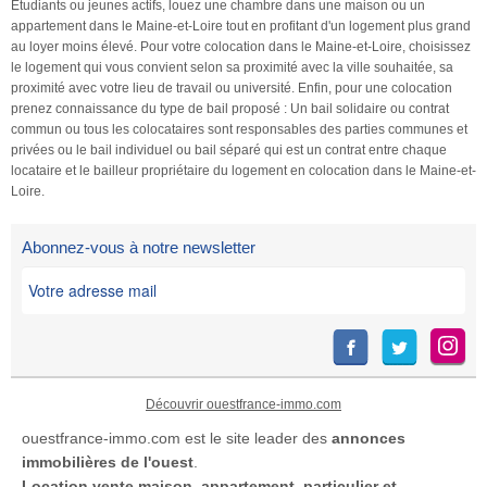
Étudiants ou jeunes actifs, louez une chambre dans une maison ou un
euros sera demandée.mandat
actif(ve)Honoraires
Zone tendue : les territoires
appartement dans le Maine-et-Loire tout en profitant d'un logement plus grand
réf. : 4509 Arnaud DEBRUYNE
locataire250 euros TTC,
soumis à l'encadrement des
au loyer moins élevé. Pour votre colocation dans le Maine-et-Loire, choisissez
(EI) Agent […] Voir l’annonce
comprenant la rédaction du
loyers et pour lesquels
le logement qui vous convient selon sa proximité avec la ville souhaitée, sa
immobilière >>
bail et l'état des lieuxPour tout
s'applique la taxe sur les
proximité avec votre lieu de travail ou université. Enfin, pour une colocation
renseignement ou pour
prenez connaissance du type de bail proposé : Un bail solidaire ou contrat
logements vacants, à
commun ou tous les colocataires sont responsables des parties communes et
organiser une visite, contactez
l'exclusion des communes de
privées ou le bail individuel ou bail séparé qui est un contrat entre chaque
:Arnaud DEBRUYNEAgent
la zone très tendue (ces
locataire et le bailleur propriétaire du logement en colocation dans le Maine-et-
commercial auprès de
territoires sont listés par le
Loire.
PROPRIETES-PRIVEES.COM
décret n° 2013-392 du
- Agence d'Angerstél.tél. 0 805
10.5.13)- 8€ TTC le m2 Hors
Abonnez-vous à notre newsletter
13 00 17 (appel gratuit depuis
zone tendue : Pour le reste du
[…] Voir l’annonce immobilière
territoire et les DOM-
>>
TOM.Avance sur charges
mensuelles […] Voir l’annonce
immobilière >>
Découvrir ouestfrance-immo.com
ouestfrance-immo.com est le site leader des
annonces
immobilières de l'ouest
.
Location
vente maison
,
appartement
,
particulier et