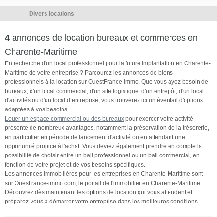
la hauteur sous plafond de 6
Divers locations
mètres avec sa porte d accès
motorisée de 5m. L'isolation
4
annonces de location bureaux et commerces en
thermique garantit un certain
confort. Que vous envisagiez
Charente-Maritime
d'y installer des bureaux, des
En recherche d'un local professionnel pour la future implantation en Charente-
machines industrielles, des
Maritime de votre entreprise ? Parcourez les annonces de biens
équipements de pointe ou des
professionnels à la location sur OuestFrance-immo. Que vous ayez besoin de
bureaux, d'un local commercial, d'un site logistique, d'un entrepôt, d'un local
espaces de stockage, ce local
d'activités ou d'un local d’entreprise, vous trouverez ici un éventail d'options
est prêt à vous accueillir dans
adaptées à vos besoins.
les meilleures conditions. Le
Louer un espace commercial ou des bureaux
pour exercer votre activité
terrain devant et sur les côtés
présente de nombreux avantages, notamment la préservation de la trésorerie,
du bâtiment vous laisse une
en particulier en période de lancement d'activité ou en attendant une
liberté pour un espace de
opportunité propice à l'achat. Vous devrez également prendre en compte la
possibilité de choisir entre un bail professionnel ou un bail commercial, en
stockage supplémentaire ou
fonction de votre projet et de vos besoins spécifiques.
un jardin d'entreprise, les
Les annonces immobilières pour les entreprises en Charente-Maritime sont
possibilités sont infinies.Aires
sur Ouestfrance-immo.com, le portail de l'immobilier en Charente-Maritime.
de stationnement privatives Ce
Découvrez dès maintenant les options de location qui vous attendent et
parking privé offre une
préparez-vous à démarrer votre entreprise dans les meilleures conditions.
accessibilité immédiate à votre