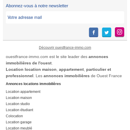
activité. Loyer Mensuel 2 000 €
Abonnez-vous à notre newsletter
HT Loyer Annuel : 24 000 €
HTHonoraires de 1 600 € à la
charge du locataire. Dépôt de
garantie […] Voir l’annonce
immobilière >>
Découvrir ouestfrance-immo.com
ouestfrance-immo.com est le site leader des
annonces
immobilières de l'ouest
.
Location
location maison
,
appartement
,
particulier et
professionnel
. Les
annonces immobilières
de Ouest France
Annonces locations immobilières
Location appartement
Location maison
Location studio
Location étudiant
Colocation
Location garage
Location meublé