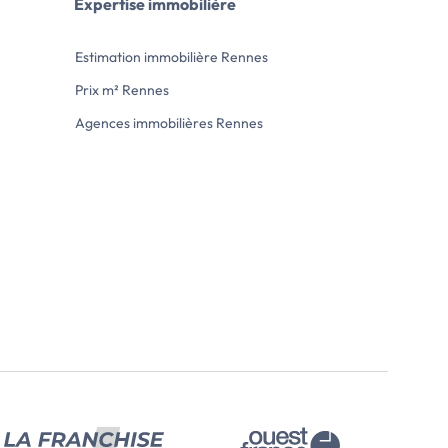
Expertise immobilière
 deux chambres sur parquet dont
minutes à pied de la station de m
placards, salle de bains avec Wc.
''Jacques Cartier''.
mations sur les risques auxquels ce
Appartement comprenant : une entrée
Estimation immobilière Rennes
[…] Voir l’annonce immobilière >>
avec placard, une cuisine séparé
séjour, deux chambres, une salle 
Prix m² Rennes
WC, cellier, cave et garage.
Les informations sur les […] Voir l’annonce
Agences immobilières Rennes
immobilière >>