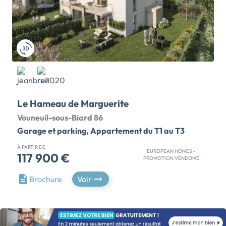
Le Hameau de Marguerite
Vouneuil-sous-Biard 86
Garage et parking, Appartement du T1 au T3
À PARTIR DE
EUROPEAN HOMES -
117 900 €
PROMOTION VENDOME
ACHETEZ DANS LE NEUF, VIVEZ AU FRAIS
Brochure
Voir
Propriétaire à 500 m** de Poitiers d'un studio à
479,47€/mois*. Conditions exceptionnelles grâce au
Prêt à Taux 0%* 2026 pour achetez votre
APPARTEMENT ou votre MAISON. DEVENEZ