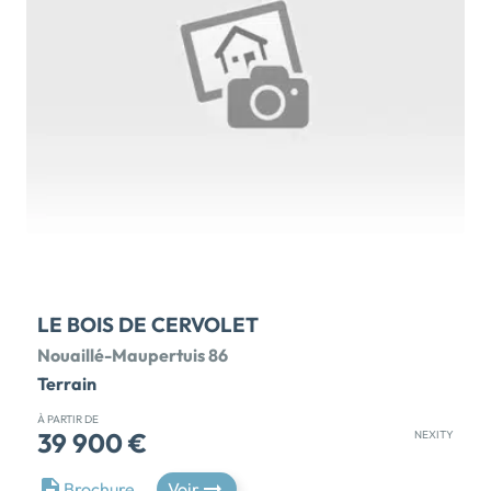
305 m , idéales pour imaginer une maison qui vous
ressemble. Au coeur du lotissement « Les Jardins du
Golf », tout est réuni pour un quotidien serein :
commerces, supermarchés, banques, services, Parc
des Expositions et réseau de bus sont accessibles à
proximité immédiate. À seulement 10 minutes de la
gare et du centre-ville, vous profitez des avantages
de la vie citadine tout en rentrant chaque soir dans un
quartier calme, verdoyant et sécurisant, parfait pour
voir grandir vos enfants. Ici, vous ne construisez pas
seulement une […] Voir le programme immobilier
neuf >>
LE BOIS DE CERVOLET
Nouaillé-Maupertuis 86
Terrain
À PARTIR DE
39 900 €
NEXITY
Nexity vous propose 8 terrains à bâtir 100% viabilisés
Brochure
Voir