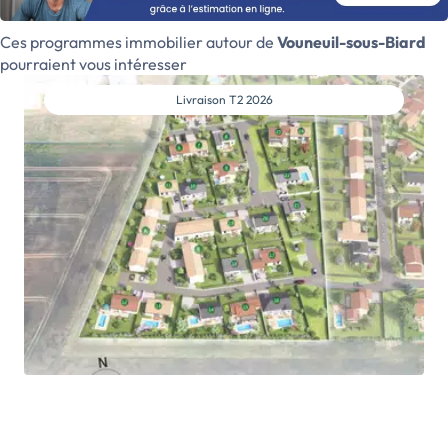
PROPRIÉTAIRE DANS UN CADRE VERDOYANT AUX
PORTES DE POITIERS ! Découvrez « Le Hameau de
Ces programmes immobilier autour de
Vouneuil-sous-Biard
Marguerite », nouvelle résidence composée
pourraient vous intéresser
d'Appartements-Jardins disponibles en 2 et 3 pièces
à partir de 40m², tous prolongés d’un jardin individuel
Livraison
T2 2026
arboré, clôturé et d’un voisinage restreint. Chaque
logement bénéficie d’une place de stationnement
privative extérieure. À proximité de toutes
commodités : piscine à 4 min** en voiture, centre
commercial à 5 min** en voiture, Parc des Cormiers à
5 min** à vélo, groupe scolaire à 6 min** en voiture,
stade municipal à 6 min** en voiture. Tous les atouts
sont réunis pour un quotidien radieux. Pour plus
d'informations, prenez […] Voir le programme
immobilier neuf >>