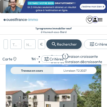
1 programme immobilier neuf
à Vouneuil-sous-Biard
Région, département, ville, CP
€
Rechercher
Critèr
Types de biens
Nombre de pièces
Prix maximum
Appartement
Date de livraison croissante
1
Maison
Carte
Critères
Tri
Date de livraison décroissante
Terrain
Travaux en cours
Livraison
T2 2027