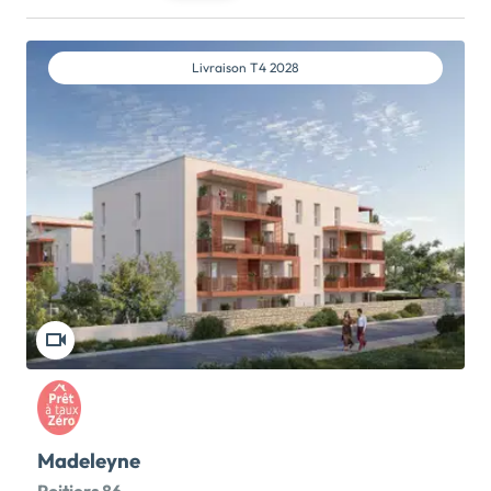
constructeur dans un bel environnement Nexity vous
propose 19 terrains de 293 à 676 m , idéalement situés
Route des Plaids à Nouaillé Maupertuis, charmante
Livraison
T4 2028
commune connue pour sa célèbre Abbaye médiévale
et ses animations. Un cadre de vie pratique et familial
: écoles, stade, salle omnisports, commerces de
proximité (supérette, tabac, pharmacie, boulangerie,
ferme bio) et marché de producteurs chaque
vendredi. Tous les services médicaux sur place :
médecins, infirmiers, dentiste, ostéopathe, kiné pour
un confort de vie optimal. Une localisation idéale : à
10 min du C.H.U de Poitiers, 20 min du centre-ville,
avec desserte par les bus régionaux. Découvrez […]
Voir le programme immobilier neuf >>
Madeleyne
Poitiers 86