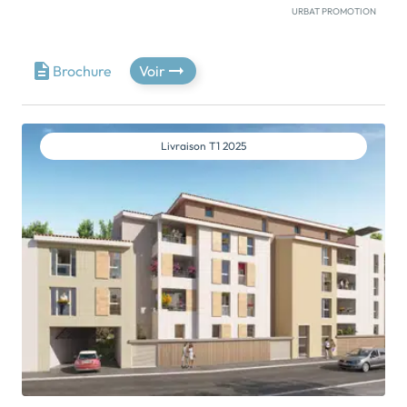
URBAT PROMOTION
L’Ain, Le Beaujolais, Villefranche-sur-Saône en ligne
de mire. C’est ça votre nouveau décor. À Jassans-
Riottier vous êtes un propriétaire tranquille, à 30
Brochure
Voir
minutes de Lyon, à 5 minutes de tout le reste. La gare,
le port sur la Saône, le bus vous emmène partout, le
vélo sur le chemin de halage le long du fleuve. Votre
quartier, il a tout : les écoles, le supermarché, la
Livraison
T1 2025
pharmacie. Rive Gauche, c’est chez vous. C’est une
résidence de 3 étages à l’architecture traditionnelle
et chaleureuse, entourée de plantations […] Voir le
programme immobilier neuf >>