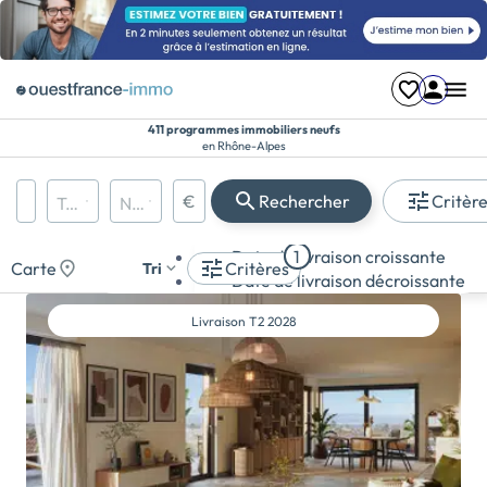
411 programmes immobiliers neufs
en Rhône-Alpes
Région, département, ville, CP
€
Rechercher
Critèr
Types de biens
Nombre de pièces
Prix maximum
Appartement
Date de livraison croissante
1
Maison
Carte
Critères
Tri
Date de livraison décroissante
Terrain
Livraison
T2 2028