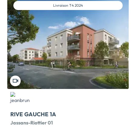
dans un environnement urbain et proche des grands
Livraison
T4 2024
axes de communication et à seulement 10 min du
centre ville de Valence. La commune de Valence
s'etablié dans un cadre de vie privilégié où vous
disposerez de tous les commerces et infrastructures
necessaires au quotien (supermarché, pharmacie,
banques, medecin, station-service...) à moins de 10
min à pied du programme. Vous pourrez également
profiter de nombreux espaces de vie et d'activités
proposées par la ville (cinéma, piscine, patinoire, salle
de sport, mediatèque...). La ville est tres bien
desservie par la ligne de bus 7 et 8 et les lignes TER et
TGV qui vous permettra de relier le centre de Valence
en […] Voir le programme immobilier neuf >>
RIVE GAUCHE 1A
Jassans-Riottier 01