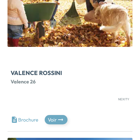
spacieuse pièce de vie baignée de lumière grâce à ses
larges ouvertures sur le balcon, trois chambres
confortables, une salle de bains, une salle d'eau ainsi
que des prestations de qualité répondant aux
dernières normes de construction.Situé dans un
emplacement privilégié de la résidence, il profite
d'une belle luminosité, d'un environnement paisible et
de […] Voir le programme immobilier neuf >>
VALENCE ROSSINI
Valence 26
NEXITY
PROCHAINEMENT !TVA REDUITE A 5,5%*Découvrez
notre nouvelle offre de 15 terrains à bâtir viabilisés en
plein coeur de Valence. Profitez du Prêt à taux zéro*
Brochure
Voir
(PTZ) pour financer jusqu'à 30% de votre terrain +
maison à 0%* Situé dans le département de la
Drôme, notre programme 'Valence Rossini' se situe