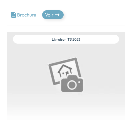
1. Une situation géographique de 1er choix à Lyon :Un
projet ambitieux au coeur d'un quartier d'avenir en
pleine métamorphose ! Vinci immobilier réecrit
Brochure
Voir
l'histoire d'un lieu emblématique. Notre résidence
comporte de nombreuses innovations qui vous seront
dédiées.- Des espaces de vie communs pour le bien-
être de tous- Un gestionnaire « OVELIA »(Filiale du
Livraison
T3 2023
groupe VINCI Immobilier) 100% dédié, qui vous
accompagne dans toutes vos démarches2. Des
avantages fiscaux exceptionnelso Récupération de la
TVA 20%o Option du bénéfice LMNP Censi-Bouvard
11% de réduction d’impôt possible (1)o Option du
bénéficie LMNP classique? Période pouvant générer
jusqu’à 35 ans de revenus nets d’impôts (2)3. Un
marché porteur dans une ville agréable et appréciée
des retraités :o […] Voir le programme immobilier
neuf >>