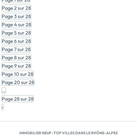
sur le Grand Colombier, le Mont du Chat et le massif
Page 2 sur 28
de l'Épine. Ce cadre paisible permet de profiter des
Page 3 sur 28
atouts de la campagne tout en restant à proximité
Page 4 sur 28
des services et des grands pôles de la région. UN
LOTISSEMENT À TAILLE HUMAINE POUR DONNER
Page 5 sur 28
VIE À VOTRE PROJET : Au cœur du centre-bourg, 'Le
Page 6 sur 28
Moulin d'Arbessieux' propose 14 terrains à bâtir aux
Page 7 sur 28
surfaces variées, permettant de concevoir une
Page 8 sur 28
maison adaptée à vos envies. Pensé pour offrir un
cadre de vie agréable, le lotissement intègre des
Page 9 sur 28
cheminements piétonniers sécurisés, des espaces
Page 10 sur 28
paysagers arborés et des placettes favorisant la
Page 20 sur 28
convivialité. Chaque parcelle bénéficie d'un accès
…
facilité et d'une implantation soignée dans un
Page 28 sur 28
environnement résidentiel calme. UN QUOTIDIEN
ENTRE NATURE ET SERVICES : Les futurs habitants
›
profiteront de la proximité des commerces de
proximité, de l'école primaire, de la mairie, des
professionnels de santé et des équipements de loisirs
de Ruffieux. Les déplacements sont facilités grâce à
IMMOBILIER NEUF : TOP VILLES DANS LE RHÔNE-ALPES