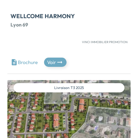
WELLCOME HARMONY
Lyon 69
VINCI IMMOBILIER PROMOTION
Au cœur du territoire de GERLAND, notre nouvelle
résidence Harmony se décline du studio au 5 pièces
avec des appartements qui s’ouvrent pour la plupart
Brochure
Voir
sur de généreux balcons ou des terrasses. Ces
espaces extérieurs privatifs offrent de belles vues sur
une large promenade arborée et calme. Commerces,
écoles, restaurants… Une manière unique pour vous
Livraison
T3 2025
de vivre en symbiose […] Voir le programme
immobilier neuf >>