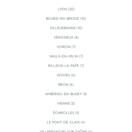
la gare TER de Culoz, située à seulement 8 minutes,
aux lignes de bus Ondéa Grand Lac ainsi qu'aux accès
LYON (20)
rapides vers Annecy, Chambéry, Rumilly et […] Voir le
BOURG-EN-BRESSE (10)
programme immobilier neuf >>
VILLEURBANNE (10)
VÉNISSIEUX (8)
VOIRON (7)
VAULX-EN-VELIN (7)
RILLIEUX-LA-PAPE (7)
GIVORS (6)
BRON (6)
AMBÉRIEU-EN-BUGEY (5)
VIENNE (5)
ÉCHIROLLES (5)
LE PONT-DE-CLAIX (4)
VILLEFRANCHE-SUR-SAÔNE (4)