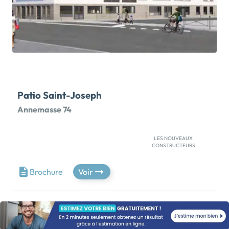
programme. La commune de Genas vous propose
également de nombreux espaces verts, des
commerces de proximité et des écoles publiques et
privées, de la maternelle au collège. […] Voir le
programme immobilier neuf >>
Patio Saint-Joseph
Annemasse 74
LES NOUVEAUX
CONSTRUCTEURS
OFFRE EXCEPTIONNELLE : FRAIS DE NOTAIRE
OFFERTS*.RÉSIDENCE LIVRÉE, EMMÉNAGEZ DÈS
Brochure
Voir
MAINTENANT. DERNIÈRE OPPORTUNITÉ À SAISIR !
DERNIER APPARTEMENT 4 PIÈCES AVEC BALCON.
VENEZ VISITER NOTRE APPARTEMENT TÉMOIN
DÉCORÉ ! Avec ce programme immobilier neuf, Les
Nouveaux Constructeurs proposent une adresse de