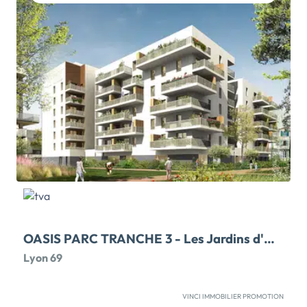
l'Eau et de Chantrell. Elle bénéficie d'un
environnement pratique et recherché, avec toutes les
commodités accessibles au quotidien : écoles,
commerces, services etc. Cette résidence neuve à
taille humaine propose 24 appartements neufs
d'exception du 2 au 5 pièces, dont des attiques. Les
logements offrent de belles pièces de vie lumineuses,
des orientations majoritairement Est/Ouest et des
cuisines ouvertes sur séjour, prolongées par de
spacieuses terrasses préservées des vis-à-vis. Les
appartements 5 pièces se distinguent par des
prestations haut de gamme et des terrasses plein ciel
avec vue sur le lac Léman et les montagnes […] Voir le
programme immobilier neuf >>
OASIS PARC TRANCHE 3 - Les Jardins d'Hortense
Lyon 69
VINCI IMMOBILIER PROMOTION