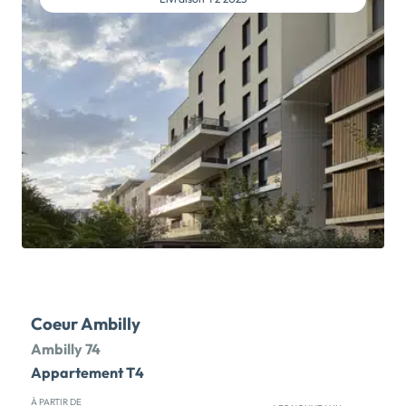
ce spacieux appartement 3 pièces de près de 69 m2,
conçu pour offrir confort et luminosité au quotidien.
Son véritable atout : un grand espace extérieur de 20
m2, idéal pour vos repas en plein air, moments de
détente ou réceptions entre amis. Au sein d'une
résidence contemporaine avec :Parking
privatif.Beaux espaces verts communs.Prestations
de qualité.Un emplacement privilégié :À 150 m des
lignes de bus.Connexions rapides vers les métros A et
B, les tramways T3 et T7 et le Rhônexpress.Accès
rapide à l'A42 et au périphérique.Écoles, commerces,
services, parc et équipements sportifs accessibles à
proximité immédiate.Une occasion rare de devenir
propriétaire […] Voir le programme immobilier neuf
>>
Coeur Ambilly
Ambilly 74
Appartement T4
À PARTIR DE