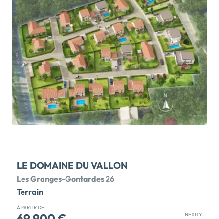
construire Ne passez pas à côté de la dernière chance
de bâtir votre maison à Chanas, dans un
environnement recherché, proche des écoles,
commerces et axes de transport ! Nous vous
proposons les 3 derniers lots disponibles, tous
viabilisés et libres de constructeur: Lot 6 730 m Prix
remisé : 109 900 Lot 13 545 m Prix remisé : 94 000
Lot 26 535 m Prix remisé : 95 000 Derniers lots d'un
lotissement entièrement achevé. Voiries terminées :
pas d'attente, vous déposez votre permis
immédiatement. Emplacement idéal : à 50 km de
Lyon et Valence, à 3 km de la gare de Saint-Rambert-
d'Albon […] Voir le programme immobilier neuf >>
LE DOMAINE DU VALLON
Les Granges-Gontardes 26
Terrain
À PARTIR DE
69 900 €
NEXITY