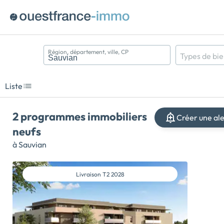
Région, département, ville, CP
Types de bi
Appartement
Maison
Liste
Terrain
2 programmes immobiliers
Créer une al
neufs
à Sauvian
Livraison
T2 2028