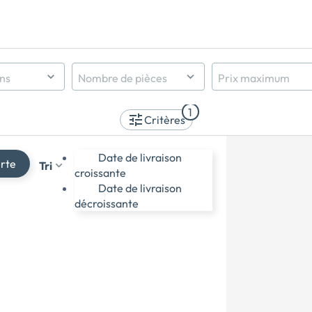
ens
Nombre de pièces
Prix maximum
Indifférent
1
1 pièce et +
Critères
2 pièces et +
3 pièces et +
Date de livraison
erte
Tri
4 pièces et +
croissante
5 pièces et +
Date de livraison
décroissante