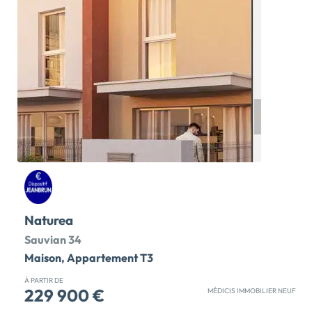
seulement 15 minutes du centre-ville de Béziers et à 10
minutes des plages de sa voisine Sérignan, Sauvian
promet un cadre de vie paisible au sein d’une commune
dynamique. La commune offre à ses 5 500 habitants,
toutes les commodités nécessaires à la vie
quotidienne, dont une école maternelle etprimaire
ainsi que des commerces de proximité.Au cœur de
l’ancien quartier artisanal en pleine reconversion,
SÉRÈNE est composé de trois bâtiments contigus de
deux étages, comportant chacun une trentaine de
logements. Les appartements, 2 ou 3 pièces,
possèdent un balcon ou une terrasse ainsi que des […]
Voir le programme immobilier neuf >>
Naturea
Sauvian 34
Maison, Appartement T3
À PARTIR DE
229 900 €
MÉDICIS IMMOBILIER NEUF