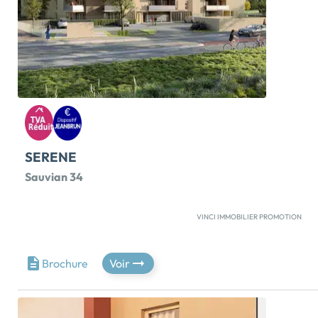
SERENE
Sauvian 34
VINCI IMMOBILIER PROMOTION
Au sein de l’agglomération Béziers Méditerranée,
Sauvian bénéficie d’un emplacement privilégié, riche
d’un patrimoine exceptionnel, d’un littoral préservé et
Brochure
Voir
d’une activité économique diversifiée.Profitez du
charme méditerranéen et de tous les atouts d’une
métropole dynamique dans un cadre unique. À