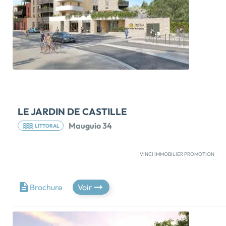
LE JARDIN DE CASTILLE
Mauguio 34
LITTORAL
VINCI IMMOBILIER PROMOTION
Pour nos seniors, Le Jardin de Castille a hérité d'une
adresse idéale, dans un quartier calme où se côtoient
de beaux pavillons privatifs. Cette résidence
Brochure
Voir
d'architecte où les séniors, vivent, bougent et se
distraient ensemble, se compose de 95 appartements,
du studio au 3 pièces, avec ses parements en pierre