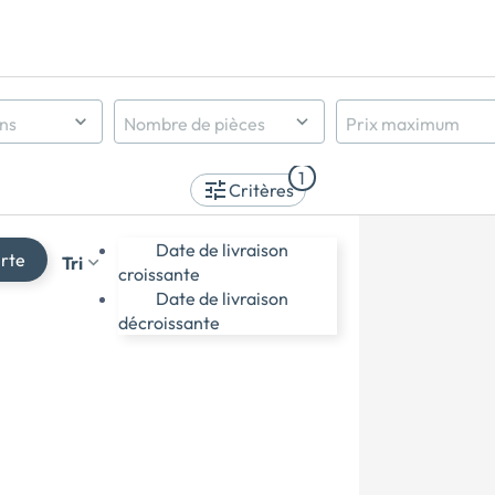
ens
Nombre de pièces
Prix maximum
Indifférent
1
1 pièce et +
Critères
2 pièces et +
3 pièces et +
Date de livraison
erte
Tri
4 pièces et +
croissante
5 pièces et +
Date de livraison
décroissante