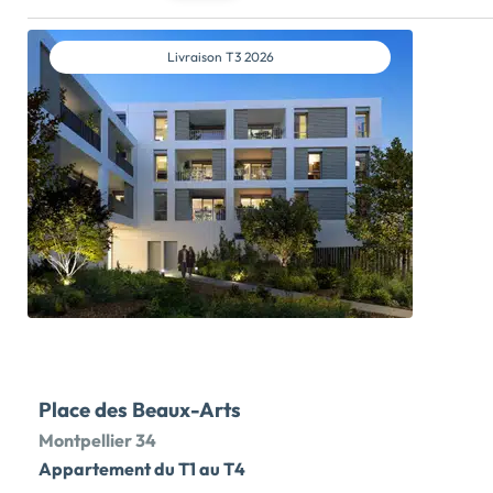
plages côtoient une nature exceptionnellement riche.
C’est une ville dynamique de 8000 habitants, équipée
de nombreuses infrastructures sportives et culturelles.
Livraison
T3 2026
Des établissements scolaires accueillent vos enfants
de la petite enfance au lycée.La résidence carré saphir
offre un emplacement de premier choix et propose 50
logements du 2 au 4 pièces offrant de beaux volumes et
de belles orientations. Les espaces de vie se
prolongent tous vers l’extérieur par une agréable
loggia ou un jardin privatif clôturé à l’abri des regards.
Les prestations sont pensées dans les moindres détails
pour vous garantir confort et plaisir d’habiter. Pour
chauffer ou refroidir l’habitation mais aussi pour la
production de l’eau chaude sanitaire, la […] Voir le
programme immobilier neuf >>
Place des Beaux-Arts
Montpellier 34
Appartement du T1 au T4