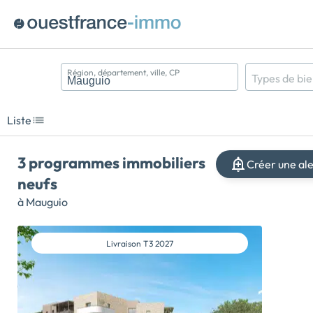
Région, département, ville, CP
Types de bi
Appartement
Maison
Liste
Terrain
3 programmes immobiliers
Créer une al
neufs
à Mauguio
Livraison
T3 2027