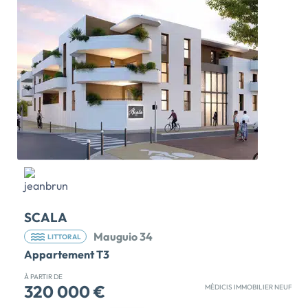
naturelle, elle plonge les seniors dans une atmosphère
empreinte de sérénité. Avec en plus, une gamme
complète de services à la personne, Le Jardin de
Castille est un véritable lieu de vie […] Voir le
programme immobilier neuf >>
SCALA
Mauguio 34
LITTORAL
Appartement T3
À PARTIR DE
320 000 €
MÉDICIS IMMOBILIER NEUF