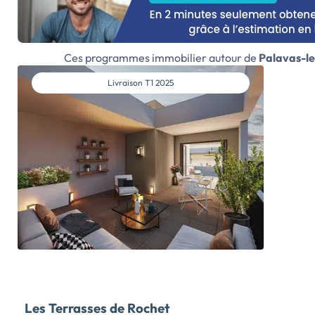
plages, au port de plaisance et à toutes les commodités
d’une station balnéaire dynamique. La résidence,
intimiste et élégante, propose 6 appartements neufs
Ces programmes immobilier autour de
Palavas-le
accesibles via un ascenseur, du studio au 4 pièces,
conçus pour allier confort, fonctionnalité et lumière
Livraison
T1 2025
naturelle. Chaque logement bénéficie de prestations
soignées, incluant volets roulants motorisés, salle de
bain équipée, volumes bien agencés et finitions de
qualité. Les espaces de vie s’ouvrent sur de belles
terrasses, invitant à profiter pleinement de
l’environnement côtier et du cœur d’îlot végétalisé,
véritable écrin de verdure en plein centre-ville. Pensée
pour un quotidien fluide et agréable, la résidence
dispose également d’un parking sécurisé en sous-sol et
de locaux à vélos, parfaits pour s’intégrer dans le
rythme doux de cette commune balnéaire prisée. Une
adresse […] Voir le programme immobilier neuf >>
Les Terrasses de Rochet