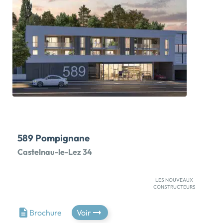
architecture contemporaine soignée. Appartements
neufs du 2 au 4 pièces avec loggia, dont certains à
double orientation. Programme RT 2012 avec jardin
collectif et parking privatif en sous-sol. Quartier des
Beaux-Arts très prisé pour son esprit village, ses
commodités, ses équipements culturels et sportifs,
ainsi que ses établissements scolaires jusqu'au lycée.
Esplanade Charles-de-Gaulle à 400 m. Arrêts […] Voir
le programme immobilier neuf >>
589 Pompignane
Castelnau-le-Lez 34
LES NOUVEAUX
CONSTRUCTEURS
OFFRE EXCEPTIONNELLE : FRAIS DE NOTAIRE
OFFERTS*TRAVAUX EN COURS - Devenez propriétaire
Brochure
Voir
aux portes de Montpellier, à proximité des rives