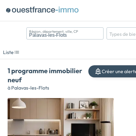
Région, département, ville, CP
Types de bi
Appartement
Maison
Liste
Terrain
1 programme immobilier
Créer une alert
neuf
à Palavas-les-Flots