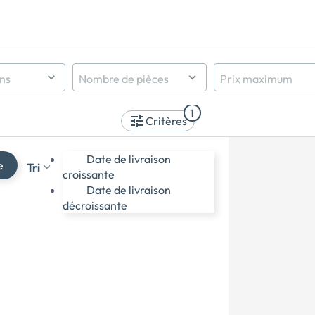
ens
Nombre de pièces
Prix maximum
Indifférent
1
1 pièce et +
Critères
2 pièces et +
3 pièces et +
Date de livraison
e
Tri
4 pièces et +
croissante
5 pièces et +
Date de livraison
décroissante