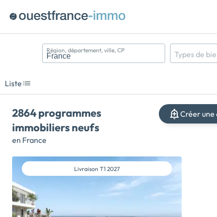
Région, département, ville, CP
Types de bi
Appartement
Maison
Liste
Terrain
2864 programmes
Créer une 
immobiliers neufs
en France
Livraison
T1 2027