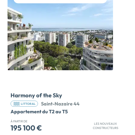
développe deux belles tours élancées qui offriront
bientôt des vues exceptionnelles panoramiques sur la
mer, sur l'estuaire et sur la ville de Saint NazaireUne
large gamme d'appartements neufs de prestige du
studio au 5 pièces dotés de […] Voir le programme
immobilier neuf >>
Harmony of the Sky
Saint-Nazaire 44
LITTORAL
Appartement du T2 au T5
À PARTIR DE
LES NOUVEAUX
195 100 €
CONSTRUCTEURS