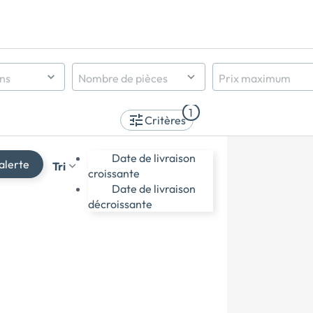
ens
Nombre de pièces
Prix maximum
Indifférent
1
1 pièce et +
Critères
2 pièces et +
3 pièces et +
Date de livraison
alerte
Tri
4 pièces et +
croissante
5 pièces et +
Date de livraison
décroissante