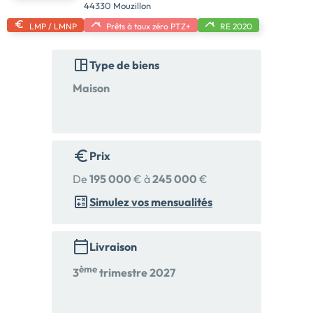
44330 Mouzillon
LMP / LMNP
Prêts à taux zéro PTZ+
RE 2020
Type de biens
Maison
Prix
De
195 000
€ à
245 000
€
Simulez vos mensualités
Livraison
ème
3
trimestre 2027