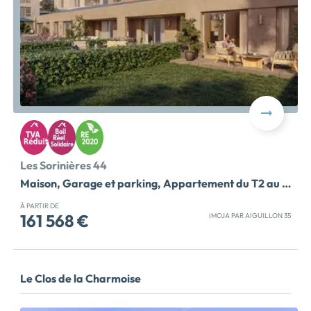
Les Sorinières 44
Maison, Garage et parking, Appartement du T2 au T4
À PARTIR DE
161 568 €
IMOJA PAR AIGUILLON 35
Achetez votre résidence principale aux Sorinières
grâce au Bail Réel Solidaire ! Découvrez CITADELLE,
une résidence à taille humaine située aux Sorinières, au
Le Clos de la Charmoise
cœur de la métropole nantaise. Ce programme
propose des appartements du T2 au T4 ainsi que 3