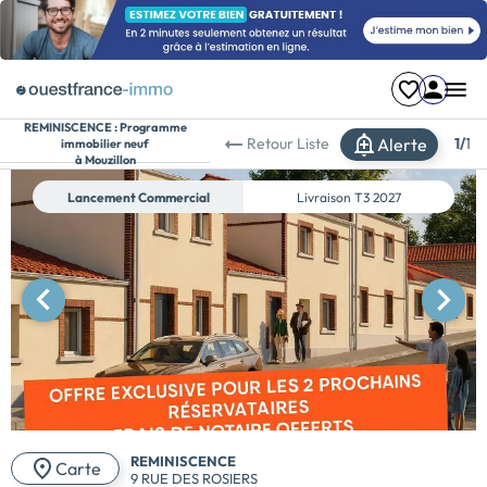
REMINISCENCE :
Programme
Alerte
Retour
Liste
1/
1
immobilier neuf
à Mouzillon
Lancement Commercial
Livraison
T3 2027
REMINISCENCE
Carte
9 RUE DES ROSIERS