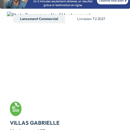
REDUITS. Idéalement situé au coeur du quartier
Francisco-Ferrer à Rennes, à proximité de la Rue
Saint-Hélier et à deux pas des commerces
Lancement Commercial
Livraison
T2 2027
(boulangerie, pharmacie, alimentation générale,
centre médicale...) et des écoles, vous pourrez tout
faire à pieds ou e - n transport en commun grâce à la
voie de bus présente à 200 mètres. Épicure se
compose de 38 logements du T2 au T5, ainsi que 2
maisons individuelles de 124 m² avec jardin. Chaque
appartement a été pensé pour garantir un confort
optimal, avec de belles prestations. Un ascenseur
dessert tous les niveaux compris le sous-sol sécurisé.
Chaque logement bénéficie d'une pièce de vie
largement ouverte sur le balcon privatif idéalement
exposé sud, ouest et/ou est. Les deux derniers niveaux
disposent de grandes terrasses offrant une vue
dégagée sur la ville. Certains logements disposent
également d'un cellier. Prix : T3 avec parking […] Voir
le programme immobilier neuf >>
VILLAS GABRIELLE