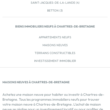
SAINT-JACQUES-DE-LA-LANDE (4)
d’Histoire, Vitré séduit par son charme préservé, ses
ruelles pavées, ses maisons à pans de bois et ses
BETTON (3)
monuments emblématiques. Mais au-delà de son
patrimoine, elle offre un quotidien vivant :
établissements scolaires de la maternelle au lycée,
BIENS IMMOBILIERS NEUFS À CHARTRES-DE-BRETAGNE
médiathèque, conservatoire, piscine, école d’arts
plastiques, cinéma, équipements sportifs… Sans
APPARTEMENTS NEUFS
oublier un tissu associatif dynamique comptant près
MAISONS NEUVES
de 200 structures. Reliée à Rennes et Laval par le
TER, avec une gare située toute proche, la commune
TERRAINS CONSTRUCTIBLES
permet des déplacements aisés tout en profitant d’un
INVESTISSEMENT IMMOBILIER
cadre verdoyant et structurant. Pensées pour allier
fonctionnalité et confort, les maisons du Hameau du
Haut Chalet offrent […] Voir le programme immobilier
neuf >>
MAISONS NEUVES À CHARTRES-DE-BRETAGNE
Achetez une maison neuve pour habiter ou investir à Chartres-de-
Bretagne. Tous les programmes immobiliers neufs pour trouver
votre maison neuve à Chartres-de-Bretagne. L'achat de maison
neuve se réalise pour un investissement locatif ou pour profiter de