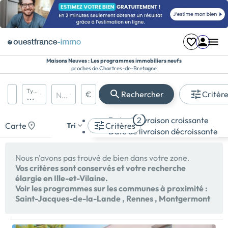
Maisons Neuves : Les programmes immobiliers neufs
proches de Chartres-de-Bretagne
Région, département, ville, CP
Types de biens
€
Rechercher
Critèr
Nombre de pièces
Prix maximum
Appartement
Date de livraison croissante
2
Maison
Carte
Critères
Tri
Date de livraison décroissante
Terrain
Nous n'avons pas trouvé de bien dans votre zone.
Vos critères sont conservés et votre recherche
élargie en Ille-et-Vilaine.
Voir les programmes sur les communes à proximité :
Saint-Jacques-de-la-Lande
,
Rennes
,
Montgermont