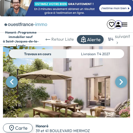
Honoré :
Programme
suivant
immobilier neuf
Alerte
Retour
Liste
1/
4
à Saint-Jacques-de-la-
Lande
Travaux en cours
Livraison
T4 2027
Honoré
Carte
39 et 41 BOULEVARD MERMOZ