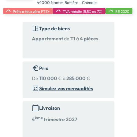
44000 Nantes Bottière - Chénaie
Prêts à taux zéro PTZ+
TVA réduite (5,5% ou 7%)
RE 2020
Type de biens
Appartement
de
T1
à
4 pièces
Prix
De
110 000
€ à
285 000
€
Simulez vos mensualités
Livraison
ème
4
trimestre 2027