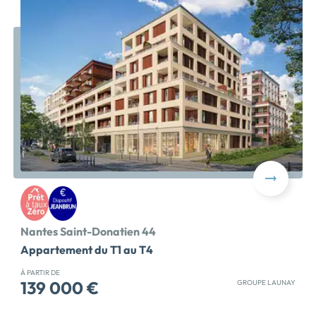
encore disponibles : - Le dernier appartement T4 en
rooftop, prolongé par une vaste terrasse et offrant des
prestations haut de gamme. - Une maison de plain-
pied, en fond de parcelle, avec jardin privatif et
pergola, un bien rare offrant l'intimité d'une maison en
plein cœur de ville. Une […] Voir le programme
immobilier neuf >>
Nantes Saint-Donatien 44
Appartement du T1 au T4
À PARTIR DE
139 000 €
GROUPE LAUNAY
[LANCEMENT COMMERCIAL – ELIGIBLE ACCESSION