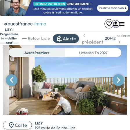
LIZY :
Programme
suivan
Alerte
Retour
Liste
20/
42
immobilier
précédent
neuf
à Nantes
Avant Première
Livraison
T4 2027
LIZY
Carte
195 route de Sainte-luce